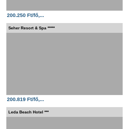
200.250 Ft/fő,...
Seher Resort & Spa *****
200.819 Ft/fő,...
Leda Beach Hotel ***