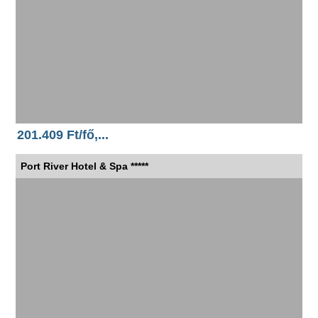
201.409 Ft/fő,...
Port River Hotel & Spa *****