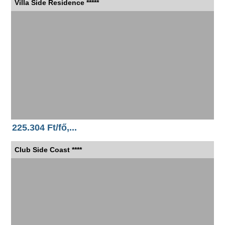
Villa Side Residence *****
225.304 Ft/fő,...
Club Side Coast ****