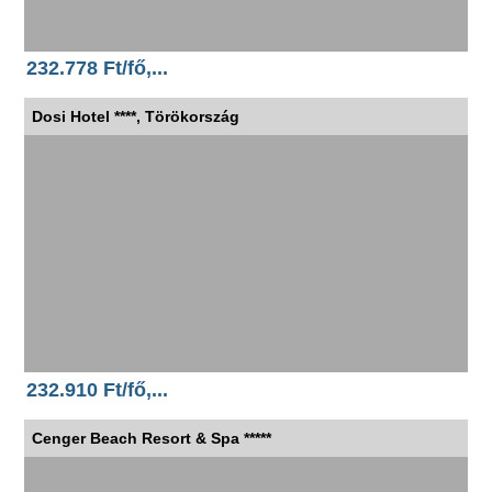
232.778 Ft/fő,...
Dosi Hotel ****, Törökország
232.910 Ft/fő,...
Cenger Beach Resort & Spa *****