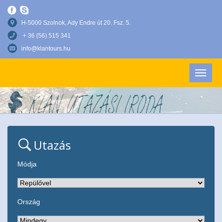
H-5000 Szolnok, Ady Endre út 20. Fsz. 5.
+ 36 (56) 515 341
info@klantours.hu
Utazás
Módja
Ország