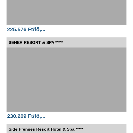
225.576 Ft/fő,...
SEHER RESORT & SPA *****
230.209 Ft/fő,...
Side Prenses Resort Hotel & Spa *****