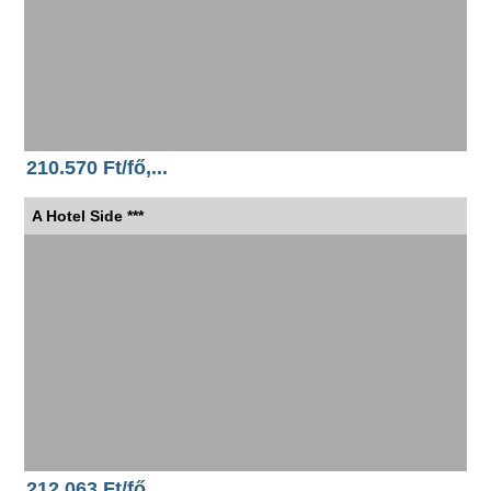
210.570 Ft/fő,...
A Hotel Side ***
212.063 Ft/fő,...