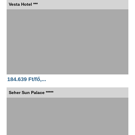
Vesta Hotel ***
184.639 Ft/fő,...
Seher Sun Palace *****