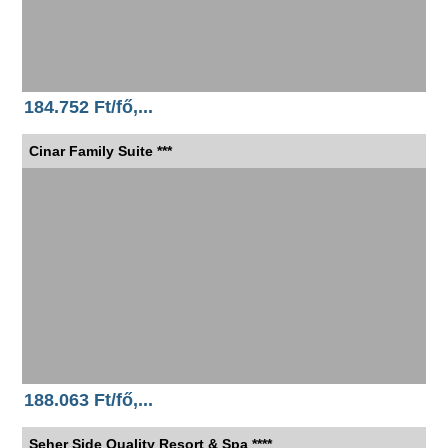
184.752 Ft/fő,...
Cinar Family Suite ***
188.063 Ft/fő,...
Seher Side Quality Resort & Spa ****