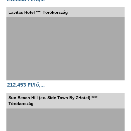
Lavitas Hotel ***, Törökország
212.453 Ft/fő,...
Sun Beach Hill (ex. Side Town By ZHotel) ****,
Törökország