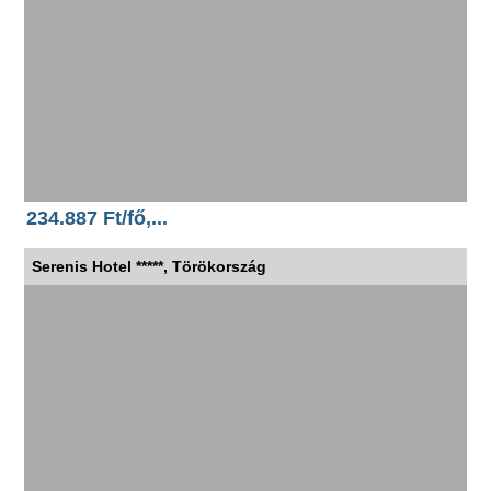
234.887 Ft/fő,...
Serenis Hotel *****, Törökország