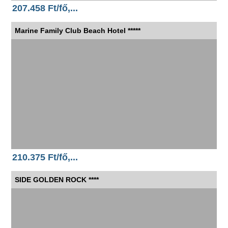
207.458 Ft/fő,...
Marine Family Club Beach Hotel *****
210.375 Ft/fő,...
SIDE GOLDEN ROCK ****