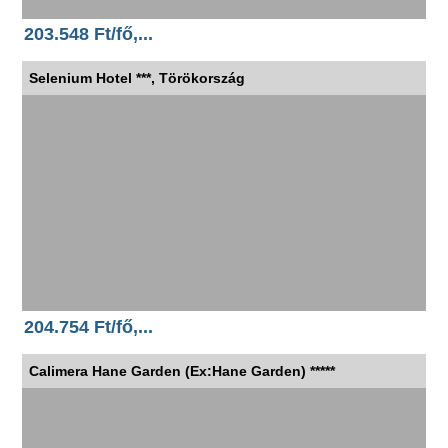
203.548 Ft/fő,...
Selenium Hotel ***, Törökország
204.754 Ft/fő,...
Calimera Hane Garden (Ex:Hane Garden) *****