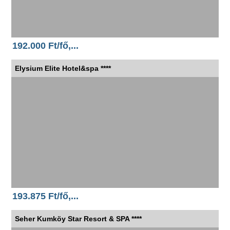
192.000 Ft/fő,...
Elysium Elite Hotel&spa ****
193.875 Ft/fő,...
Seher Kumköy Star Resort & SPA ****