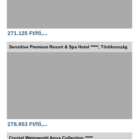
271.125 Ft/fő,...
Sensitive Premium Resort & Spa Hotel *****, Törökország
278.953 Ft/fő,...
Crystal Waterworld Aqua Collection *****