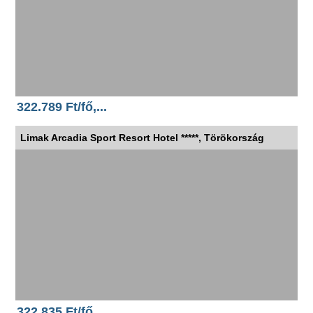
322.789 Ft/fő,...
Limak Arcadia Sport Resort Hotel *****, Törökország
322.835 Ft/fő,...