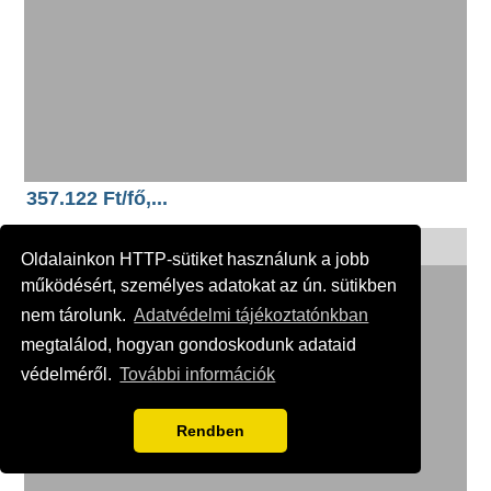
357.122 Ft/fő,...
Sherwood Dreams Resort *****, Törökország
Oldalainkon HTTP-sütiket használunk a jobb
működésért, személyes adatokat az ún. sütikben
nem tárolunk.
Adatvédelmi tájékoztatónkban
megtalálod, hogyan gondoskodunk adataid
védelméről.
További információk
Rendben