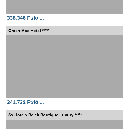
338.346 Ft/fő,...
Green Max Hotel *****
341.732 Ft/fő,...
Sy Hotels Belek Boutique Luxury *****