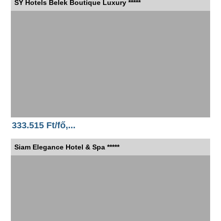
SY Hotels Belek Boutique Luxury *****
333.515 Ft/fő,...
Siam Elegance Hotel & Spa *****