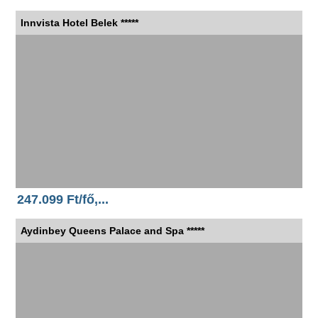
Innvista Hotel Belek *****
247.099 Ft/fő,...
Aydinbey Queens Palace and Spa *****