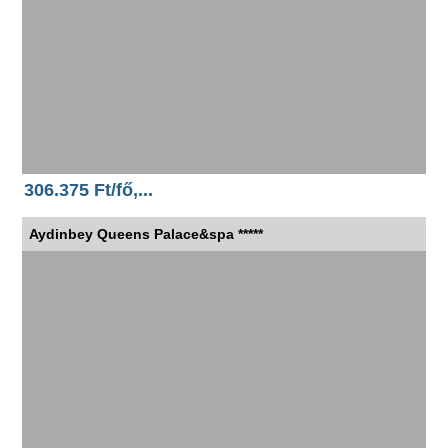
306.375 Ft/fő,...
Aydinbey Queens Palace&spa *****