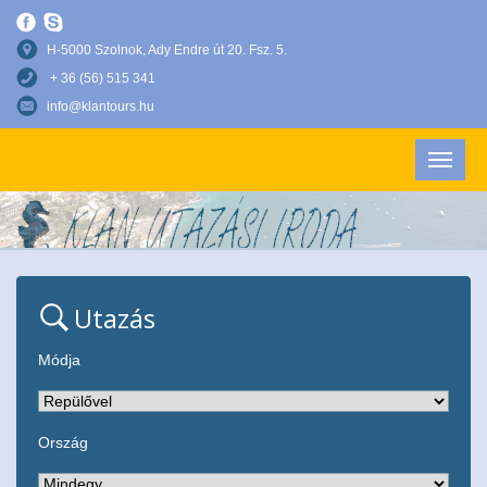
H-5000 Szolnok, Ady Endre út 20. Fsz. 5.
+ 36 (56) 515 341
info@klantours.hu
Utazás
Módja
Ország