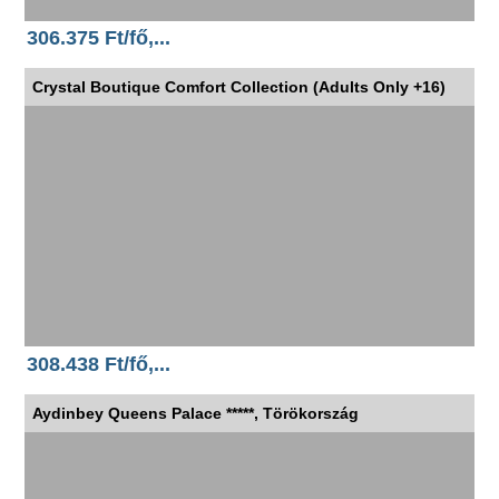
306.375 Ft/fő,...
Crystal Boutique Comfort Collection (Adults Only +16)
308.438 Ft/fő,...
Aydinbey Queens Palace *****, Törökország