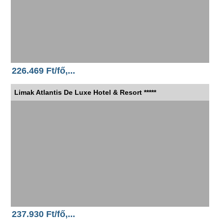
226.469 Ft/fő,...
Limak Atlantis De Luxe Hotel & Resort *****
237.930 Ft/fő,...