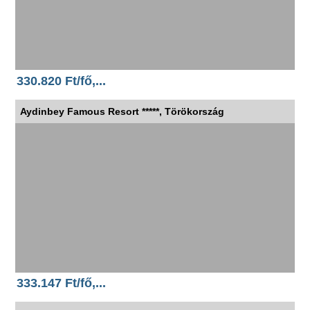
330.820 Ft/fő,...
Aydinbey Famous Resort *****, Törökország
333.147 Ft/fő,...