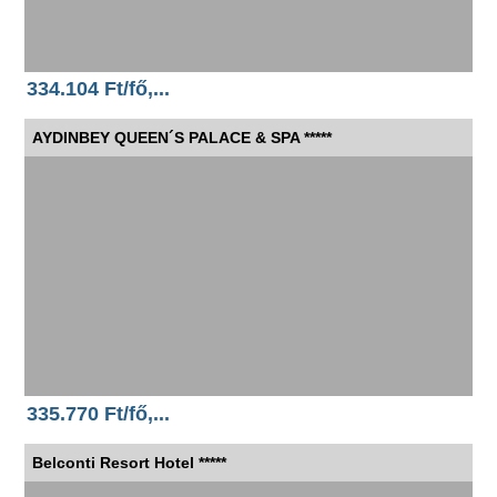
334.104 Ft/fő,...
AYDINBEY QUEEN´S PALACE & SPA *****
335.770 Ft/fő,...
Belconti Resort Hotel *****