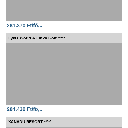
281.370 Ft/fő,...
Lykia World & Links Golf *****
284.438 Ft/fő,...
XANADU RESORT *****