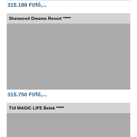
315.188 Ft/fő,...
Sherwood Dreams Resort *****
315.750 Ft/fő,...
TUI MAGIC LIFE Belek *****