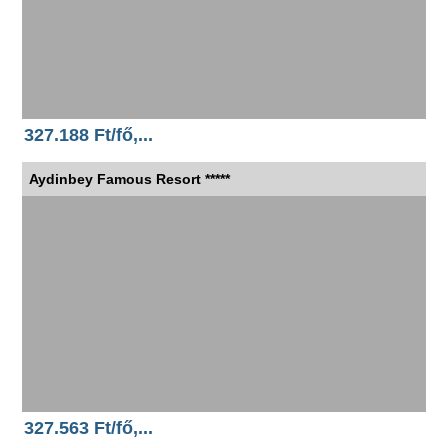
327.188 Ft/fő,...
Aydinbey Famous Resort *****
327.563 Ft/fő,...