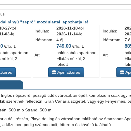
dalirányú "seprő" mozdulattal lapozhatja is!
10-27
-tól
2026-11-10
-tól
202
Indulás:
Indulás:
11-03
-ig
2026-11-14
-ig
202
Időtartam:
4 éj
Időtartam:
7 é
00
749.00
88
€/fő, 1
€/fő, 1
zobás apartman,
hálószobás apartman,
hál
Ár:
Ár:
s nélkül, 2
Ellátás nélkül, 2
Ell
felnőtt
fel
tkérés
Ajánlatkérés
Ajá
 Ingles népszerű, pezsgő üdülővárosában épült komplexum csak egy rövi
kik szeretnék felfedezni Gran Canaria szigetét, vagy egy kényelmes, pár
án: 500 m o Strand: 500 m
ia déli részén, Playa del Inglés városában található az Amazonas Apa
, a közelben pedig számos bolt, étterem és kávézó található.