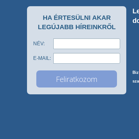
Le
HA ÉRTESÜLNI AKAR
d
LEGÚJABB HÍREINKRŐL
NÉV:
E-MAIL:
Biz
sza