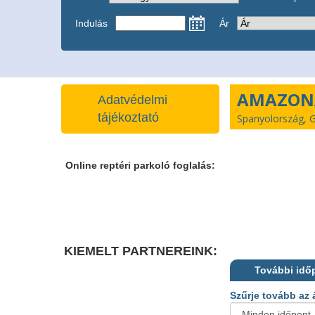
Indulás
Ár
AMAZONA
Adatvédelmi
tájékoztató
Spanyolország, G
Online reptéri parkoló foglalás:
KIEMELT PARTNEREINK:
További idő
Szűrje tovább az 