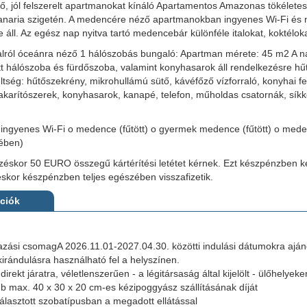
ő, jól felszerelt apartmanokat kínáló Apartamentos Amazonas tökéletes
anaria szigetén. A medencére néző apartmanokban ingyenes Wi-Fi és n
 áll. Az egész nap nyitva tartó medencebár különféle italokat, koktéloka
lról óceánra néző 1 hálószobás bungaló: Apartman mérete: 45 m2 A na
tt hálószoba és fürdőszoba, valamint konyhasarok áll rendelkezésre hűt
ség: hűtőszekrény, mikrohullámú sütő, kávéfőző vízforraló, konyhai fels
, takarítószerek, konyhasarok, kanapé, telefon, műholdas csatornák, sík
ingyenes Wi-Fi o medence (fűtött) o gyermek medence (fűtött) o meden
nében)
éskor 50 EURO összegű kártérítési letétet kérnek. Ezt készpénzben kell 
éskor készpénzben teljes egészében visszafizetik.
ációk
tazási csomagA 2026.11.01-2027.04.30. közötti indulási dátumokra ajá
irándulásra használható fel a helyszínen.
direkt járatra, véletlenszerűen - a légitársaság által kijelölt - ülőhelyeke
db max. 40 x 30 x 20 cm-es kézipoggyász szállításának díját
iválasztott szobatípusban a megadott ellátással