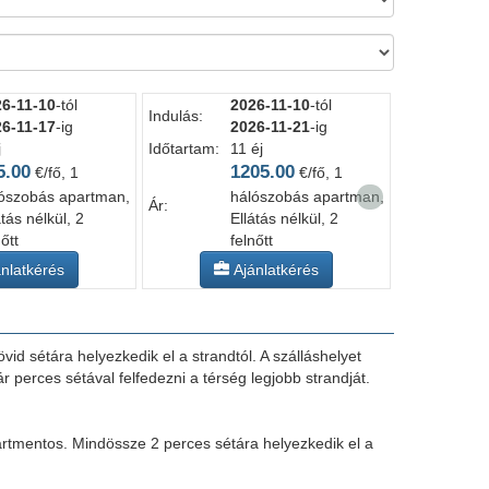
6-11-10
-tól
2026-11-10
-tól
Indulás:
Indulás:
6-11-17
-ig
2026-11-21
-ig
j
Időtartam:
11 éj
Időtartam:
5.00
1205.00
€/fő, 1
€/fő, 1
ószobás apartman,
hálószobás apartman,
›
Ár:
Ár:
átás nélkül, 2
Ellátás nélkül, 2
nőtt
felnőtt
nlatkérés
Ajánlatkérés
d sétára helyezkedik el a strandtól. A szálláshelyet
 perces sétával felfedezni a térség legjobb strandját.
rtmentos. Mindössze 2 perces sétára helyezkedik el a