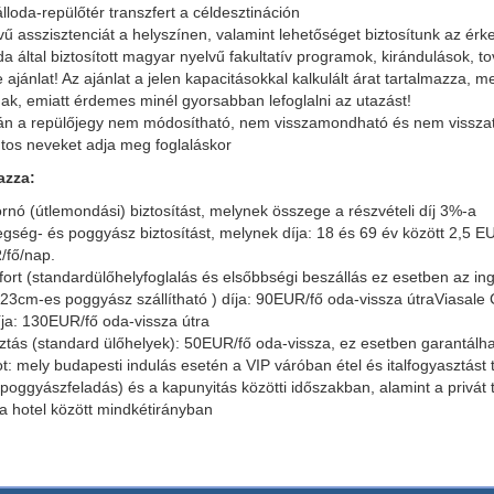
lloda-repülőtér transzfert a céldesztináción
ű asszisztenciát a helyszínen, valamint lehetőséget biztosítunk az ér
da által biztosított magyar nyelvű fakultatív programok, kirándulások, 
 ajánlat! Az ajánlat a jelen kapacitásokkal kalkulált árat tartalmazza, 
k, emiatt érdemes minél gyorsabban lefoglalni az utazást!
tán a repülőjegy nem módosítható, nem visszamondható és nem vissza
ntos neveket adja meg foglaláskor
azza:
tornó (útlemondási) biztosítást, melynek összege a részvételi díj 3%-a
egség- és poggyász biztosítást, melynek díja: 18 és 69 év között 2,5 E
/fő/nap.
ort (standardülőhelyfoglalás és elsőbbségi beszállás ez esetben az i
3cm-es poggyász szállítható ) díja: 90EUR/fő oda-vissza útraViasale C
ja: 130EUR/fő oda-vissza útra
ztás (standard ülőhelyek): 50EUR/fő oda-vissza, ez esetben garantálha
: mely budapesti indulás esetén a VIP váróban étel és italfogyasztást 
(poggyászfeladás) és a kapunyitás közötti időszakban, alamint a privát t
 a hotel között mindkétirányban