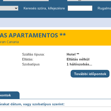
Keresés szóra, kifejezésre
Rugalm
S APARTAMENTOS **
ran Canaria
Szállás típusa:
Hotel **
Ellátás:
Ellátás nélkül
Szobatípus
1 hálószobás...
További időpontok
pontok
árakat dátum, vagy szobatípus szerint: