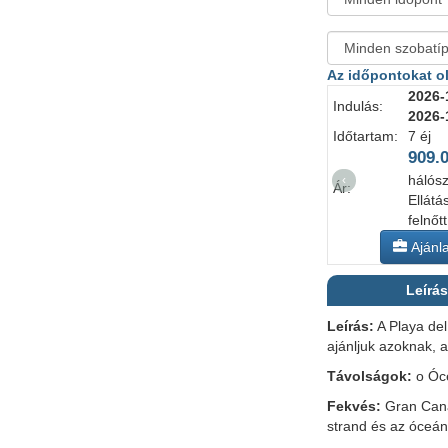
Az időpontokat ol
2026-
Indulás:
2026-
Időtartam:
7 éj
909.
hálós
‹
Ár:
Ellátá
felnőtt
Ajánla
Leírás
Leírás:
A Playa del
ajánljuk azoknak, a
Távolságok:
o Óce
Fekvés:
Gran Canar
strand és az óceán