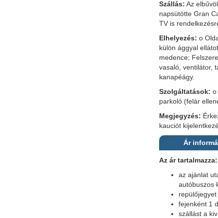
Szállás:
Az elbűvöl
napsütötte Gran C
TV is rendelkezésre
Elhelyezés:
o Olda
külön ággyal elláto
medence; Felszerelt
vasaló, ventilátor
kanapéágy.
Szolgáltatások:
o 
parkoló (felár elle
Megjegyzés:
Érkez
kauciót kijelentkez
Ár inform
Az ár tartalmazza:
az ajánlat u
autóbuszos k
repülőjegyet 
fejenként 1 
szállást a k