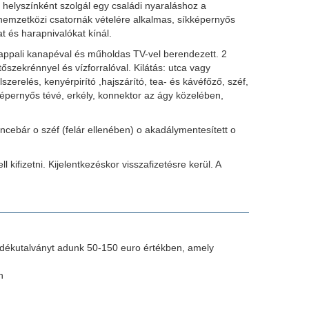
 helyszínként szolgál egy családi nyaraláshoz a
emzetközi csatornák vételére alkalmas, síkképernyős
t és harapnivalókat kínál.
ppali kanapéval és műholdas TV-vel berendezett. 2
őszekrénnyel és vízforralóval. Kilátás: utca vagy
zerelés, kenyérpirító ,hajszárító, tea- és kávéfőző, széf,
képernyős tévé, erkély, konnektor az ágy közelében,
cebár o széf (felár ellenében) o akadálymentesített o
kifizetni. Kijelentkezéskor visszafizetésre kerül. A
ndékutalványt adunk 50-150 euro értékben, amely
n