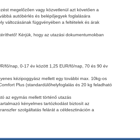
kezést megelőzően vagy közvetlenül azt követően a
továbbá autóbérlés és belépőjegyek foglalására
mely változásának függvényében a feltételek és árak
téríthető! Kérjük, hogy az utazási dokumentumokban
UR/fő/nap, 0-17 év között 1,25 EUR/fő/nap, 70 és 90 év
ngyenes kézipoggyász mellett egy további max. 10kg-os
omfort Plus (standardülőhelyfoglalás és 20 kg feladható
tó az egymás mellett történő utazás
tartalmazó kényelmes tartózkodást biztosít az
ranszfer szolgáltatás felárát a céldesztináción a