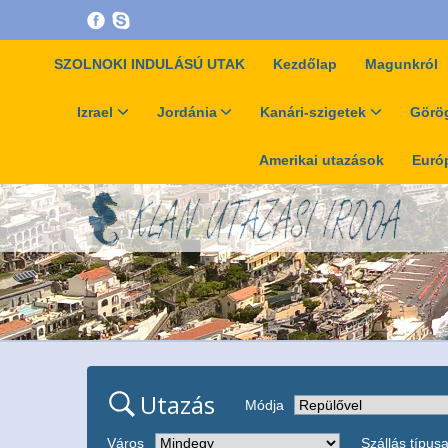
SZOLNOKI INDULÁSÚ UTAK
Kezdőlap
Magunkról
Izrael
Jordánia
Kanári-szigetek
Görög
Amerikai utazások
Európ
Utazás
Módja
Város
Szállás típus