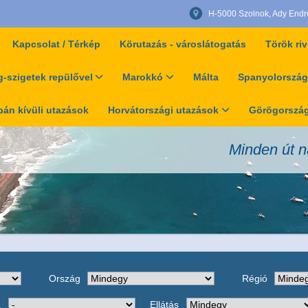
H-5000 Szolnok, Ady Endre 
Kapcsolat / Térkép
Körutazás - városlátogatás
Török riv
-szigetek repülővel
Marokkó
Málta
Spanyolország
án kívüli utazások
Horvátországi utazások
Görögország
Minden út n
Ország
Régió
a
Ellátás