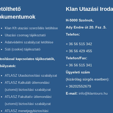
tölthető
Klan Utazási Irod
okumentumok
H-5000 Szolnok,
Ady Endre út 20. Fsz .5.
Klan Kft utazási szerződés letöltése
Telefon:
Utazási csomag tájékoztató
Adatvédelmi szabályzat letöltése
+ 36 56 515 342
Süti (cookie) tájékoztató
+ 36 56 429 455
Telefon/Fax:
tosítással kapcsolatos tájékoztatók,
+ 36 56 515 341
bályzatok:
Ügyeleti szám
ATLASZ Utasbiztosítási szabályzat
(kizárólag sürgős esetben):
ATLASZ Kalkulált útlemondási
+ 36202552679
(sztornó) biztosítási szabályzat
E-mail:
info@klantours.hu
ATLASZ Fakultatív útlemondási
(sztornó) biztosítási szabályzat
ATLASZ menetjegybiztosítási