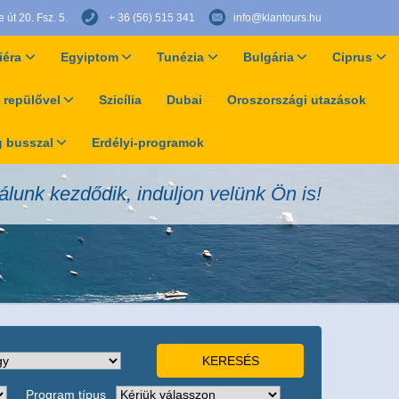
út 20. Fsz. 5.
+ 36 (56) 515 341
info@klantours.hu
iéra
Egyiptom
Tunézia
Bulgária
Ciprus
 repülővel
Szicília
Dubai
Oroszországi utazások
 busszal
Erdélyi-programok
álunk kezdődik, induljon velünk Ön is!
Program típus