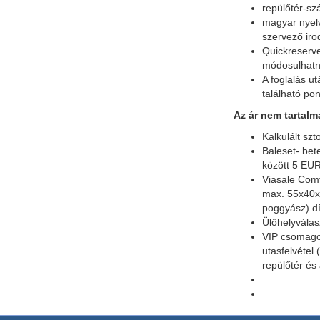
repülőtér-szá
magyar nyelv
szervező iro
Quickreserve
módosulhatna
A foglalás u
található po
Az ár nem tartalm
Kalkulált sz
Baleset- bet
között 5 EUR
Viasale Comf
max. 55x40x2
poggyász) dí
Ülőhelyválas
VIP csomagot
utasfelvétel 
repülőtér és