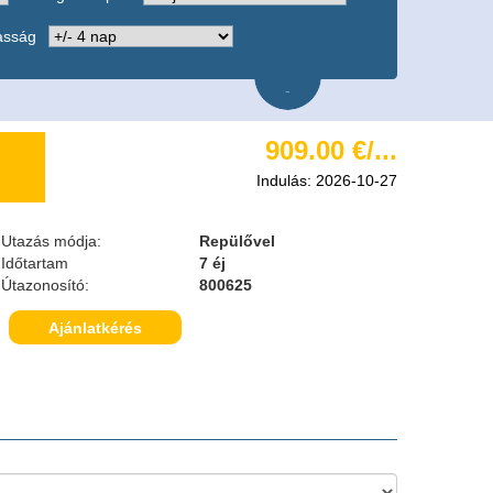
asság
-
909.00 €/...
Indulás: 2026-10-27
Utazás módja:
Repülővel
Időtartam
7 éj
Útazonosító:
800625
Ajánlatkérés