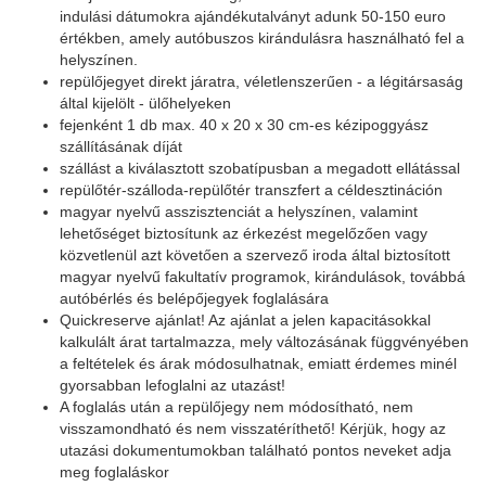
indulási dátumokra ajándékutalványt adunk 50-150 euro
értékben, amely autóbuszos kirándulásra használható fel a
helyszínen.
repülőjegyet direkt járatra, véletlenszerűen - a légitársaság
által kijelölt - ülőhelyeken
fejenként 1 db max. 40 x 20 x 30 cm-es kézipoggyász
szállításának díját
szállást a kiválasztott szobatípusban a megadott ellátással
repülőtér-szálloda-repülőtér transzfert a céldesztináción
magyar nyelvű asszisztenciát a helyszínen, valamint
lehetőséget biztosítunk az érkezést megelőzően vagy
közvetlenül azt követően a szervező iroda által biztosított
magyar nyelvű fakultatív programok, kirándulások, továbbá
autóbérlés és belépőjegyek foglalására
Quickreserve ajánlat! Az ajánlat a jelen kapacitásokkal
kalkulált árat tartalmazza, mely változásának függvényében
a feltételek és árak módosulhatnak, emiatt érdemes minél
gyorsabban lefoglalni az utazást!
A foglalás után a repülőjegy nem módosítható, nem
visszamondható és nem visszatéríthető! Kérjük, hogy az
utazási dokumentumokban található pontos neveket adja
meg foglaláskor