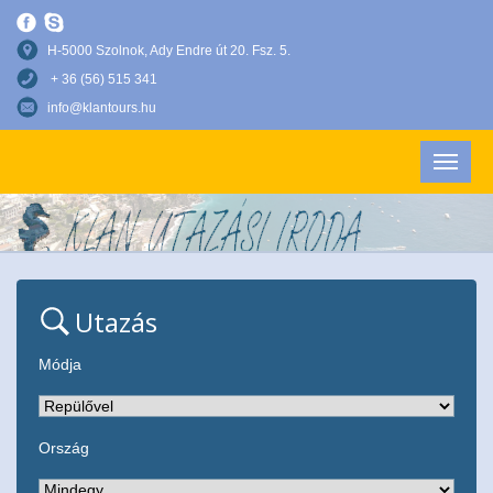
H-5000 Szolnok, Ady Endre út 20. Fsz. 5.
+ 36 (56) 515 341
info@klantours.hu
Utazás
Módja
Ország