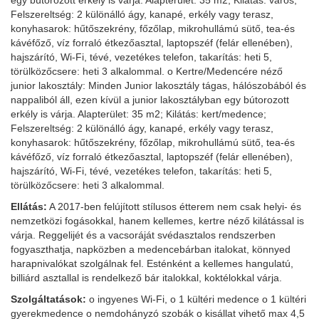
egy bútorozott erkély is várja. Alapterület: 35 m2; Kilátás: város;
Felszereltség: 2 különálló ágy, kanapé, erkély vagy terasz,
konyhasarok: hűtőszekrény, főzőlap, mikrohullámú sütő, tea-és
kávéfőző, víz forraló étkezőasztal, laptopszéf (felár ellenében),
hajszárító, Wi-Fi, tévé, vezetékes telefon, takarítás: heti 5,
törülközőcsere: heti 3 alkalommal. o Kertre/Medencére néző
junior lakosztály: Minden Junior lakosztály tágas, hálószobából és
nappaliból áll, ezen kívül a junior lakosztályban egy bútorozott
erkély is várja. Alapterület: 35 m2; Kilátás: kert/medence;
Felszereltség: 2 különálló ágy, kanapé, erkély vagy terasz,
konyhasarok: hűtőszekrény, főzőlap, mikrohullámú sütő, tea-és
kávéfőző, víz forraló étkezőasztal, laptopszéf (felár ellenében),
hajszárító, Wi-Fi, tévé, vezetékes telefon, takarítás: heti 5,
törülközőcsere: heti 3 alkalommal.
Ellátás:
A 2017-ben felújított stílusos étterem nem csak helyi- és
nemzetközi fogásokkal, hanem kellemes, kertre néző kilátással is
várja. Reggelijét és a vacsoráját svédasztalos rendszerben
fogyaszthatja, napközben a medencebárban italokat, könnyed
harapnivalókat szolgálnak fel. Esténként a kellemes hangulatú,
billiárd asztallal is rendelkező bár italokkal, koktélokkal várja.
Szolgáltatások:
o ingyenes Wi-Fi, o 1 kültéri medence o 1 kültéri
gyerekmedence o nemdohányzó szobák o kisállat vihető max 4,5