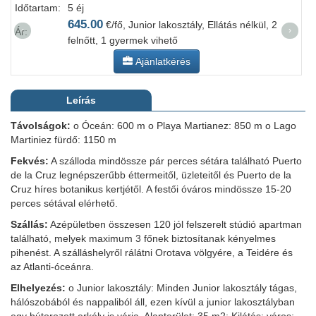
Időtartam:
5 éj
I
645.00
€/fő, Junior lakosztály, Ellátás nélkül, 2
‹
›
Ár:
Á
felnőtt, 1 gyermek vihető
Ajánlatkérés
Leírás
Távolságok:
o Óceán: 600 m o Playa Martianez: 850 m o Lago
Martiniez fürdő: 1150 m
Fekvés:
A szálloda mindössze pár perces sétára található Puerto
de la Cruz legnépszerűbb éttermeitől, üzleteitől és Puerto de la
Cruz híres botanikus kertjétől. A festői óváros mindössze 15-20
perces sétával elérhető.
Szállás:
Azépületben összesen 120 jól felszerelt stúdió apartman
található, melyek maximum 3 főnek biztosítanak kényelmes
pihenést. A szálláshelyről rálátni Orotava völgyére, a Teidére és
az Atlanti-óceánra.
Elhelyezés:
o Junior lakosztály: Minden Junior lakosztály tágas,
hálószobából és nappaliból áll, ezen kívül a junior lakosztályban