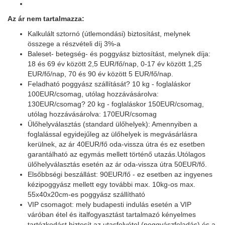
Az ár nem tartalmazza:
Kalkulált sztornó (útlemondási) biztosítást, melynek
összege a részvételi díj 3%-a
Baleset- betegség- és poggyász biztosítást, melynek díja:
18 és 69 év között 2,5 EUR/fő/nap, 0-17 év között 1,25
EUR/fő/nap, 70 és 90 év között 5 EUR/fő/nap.
Feladható poggyász szállítását? 10 kg - foglaláskor
100EUR/csomag, utólag hozzávásárolva:
130EUR/csomag? 20 kg - foglaláskor 150EUR/csomag,
utólag hozzávásárolva: 170EUR/csomag
Ülőhelyválasztás (standard ülőhelyek): Amennyiben a
foglalással egyidejűleg az ülőhelyek is megvásárlásra
kerülnek, az ár 40EUR/fő oda-vissza útra és ez esetben
garantálható az egymás mellett történő utazás.Utólagos
ülőhelyválasztás esetén az ár oda-vissza útra 50EUR/fő.
Elsőbbségi beszállást: 90EUR/fő - ez esetben az ingyenes
kézipoggyász mellett egy további max. 10kg-os max.
55x40x20cm-es poggyász szállítható
VIP csomagot: mely budapesti indulás esetén a VIP
váróban étel és italfogyasztást tartalmazó kényelmes
tartózkodást biztosít az utasfelvétel (poggyászfeladás) és a