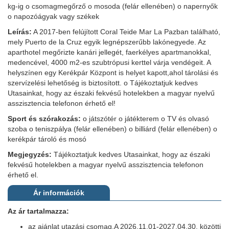
kg-ig o csomagmegőrző o mosoda (felár ellenében) o napernyők
o napozóágyak vagy székek
Leírás:
A 2017-ben felújított Coral Teide Mar La Pazban található,
mely Puerto de la Cruz egyik legnépszerűbb lakónegyede. Az
aparthotel megőrizte kanári jellegét, faerkélyes apartmanokkal,
medencével, 4000 m2-es szubtrópusi kerttel várja vendégeit. A
helyszínen egy Kerékpár Központ is helyet kapott,ahol tárolási és
szervízelési lehetőség is biztosított. o Tájékoztatjuk kedves
Utasainkat, hogy az északi fekvésű hotelekben a magyar nyelvű
asszisztencia telefonon érhető el!
Sport és szórakozás:
o játszótér o játékterem o TV és olvasó
szoba o teniszpálya (felár ellenében) o billiárd (felár ellenében) o
kerékpár tároló és mosó
Megjegyzés:
Tájékoztatjuk kedves Utasainkat, hogy az északi
fekvésű hotelekben a magyar nyelvű asszisztencia telefonon
érhető el.
Ár információk
Az ár tartalmazza:
az ajánlat utazási csomag,A 2026.11.01-2027.04.30. közötti