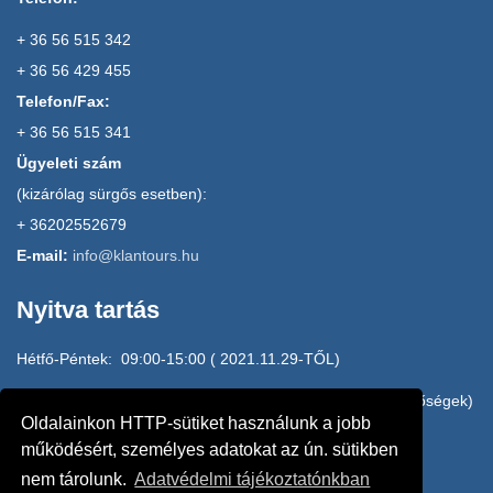
+ 36 56 515 342
+ 36 56 429 455
Telefon/Fax:
+ 36 56 515 341
Ügyeleti szám
(kizárólag sürgős esetben):
+ 36202552679
E-mail:
info@klantours.hu
Nyitva tartás
Hétfő-Péntek: 09:00-15:00 ( 2021.11.29-TŐL)
H-P: 15:00-17:00 HOME OFFICE (e-mail, mobilos elérhetőségek)
Oldalainkon HTTP-sütiket használunk a jobb
20/2552679, 20/3145010, 20/4942610
működésért, személyes adatokat az ún. sütikben
nem tárolunk.
Adatvédelmi tájékoztatónkban