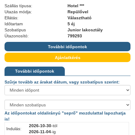
Szállás típusa:
Hotel ***
Utazás módja:
Repülővel
Ellátás:
Választható
Időtartam
5 éj
Szobatípus
Junior lakosztály
Útazonosító:
799293
További időpontok
Ajánlatkérés
További időpontok
Szűrje tovább az árakat dátum, vagy szobatípus szerint:
Az időpontokat oldalirányú "seprő" mozdulattal lapozhatja
is!
2026-10-30
-tól
Indulás:
I
2026-11-04
-ig