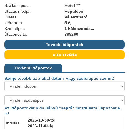
Szállás típusa:
Hotel ***
Utazás módja:
Repülővel
Ellátás:
Választható
Időtartam
5 éj
Szobatípus
1 hálószobás...
Útazonosító:
799260
További időpontok
Ajánlatkérés
További időpontok
Szűrje tovább az árakat dátum, vagy szobatípus szerint:
Az időpontokat oldalirányú "seprő" mozdulattal lapozhatja
is!
2026-10-30
-tól
Indulás:
I
2026-11-04
-ig