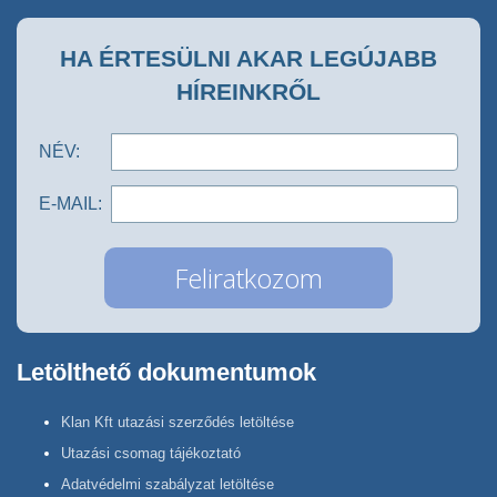
HA ÉRTESÜLNI AKAR LEGÚJABB
HÍREINKRŐL
NÉV:
E-MAIL:
Letölthető dokumentumok
Klan Kft utazási szerződés letöltése
Utazási csomag tájékoztató
Adatvédelmi szabályzat letöltése