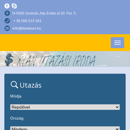
H-5000 Szolnok, Ady Endre út 20. Fsz. 5.
+ 36 (56) 515 341
info@klantours.hu
Utazás
Módja
Ország