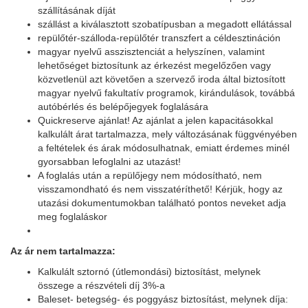
szállításának díját
szállást a kiválasztott szobatípusban a megadott ellátással
repülőtér-szálloda-repülőtér transzfert a céldesztináción
magyar nyelvű asszisztenciát a helyszínen, valamint
lehetőséget biztosítunk az érkezést megelőzően vagy
közvetlenül azt követően a szervező iroda által biztosított
magyar nyelvű fakultatív programok, kirándulások, továbbá
autóbérlés és belépőjegyek foglalására
Quickreserve ajánlat! Az ajánlat a jelen kapacitásokkal
kalkulált árat tartalmazza, mely változásának függvényében
a feltételek és árak módosulhatnak, emiatt érdemes minél
gyorsabban lefoglalni az utazást!
A foglalás után a repülőjegy nem módosítható, nem
visszamondható és nem visszatéríthető! Kérjük, hogy az
utazási dokumentumokban található pontos neveket adja
meg foglaláskor
Az ár nem tartalmazza:
Kalkulált sztornó (útlemondási) biztosítást, melynek
összege a részvételi díj 3%-a
Baleset- betegség- és poggyász biztosítást, melynek díja: