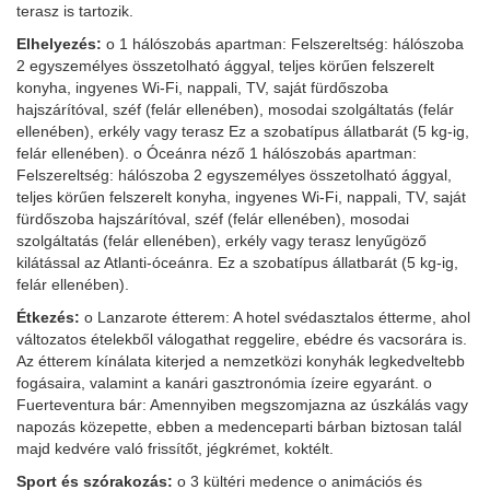
terasz is tartozik.
Elhelyezés:
o 1 hálószobás apartman: Felszereltség: hálószoba
2 egyszemélyes összetolható ággyal, teljes körűen felszerelt
konyha, ingyenes Wi-Fi, nappali, TV, saját fürdőszoba
hajszárítóval, széf (felár ellenében), mosodai szolgáltatás (felár
ellenében), erkély vagy terasz Ez a szobatípus állatbarát (5 kg-ig,
felár ellenében). o Óceánra néző 1 hálószobás apartman:
Felszereltség: hálószoba 2 egyszemélyes összetolható ággyal,
teljes körűen felszerelt konyha, ingyenes Wi-Fi, nappali, TV, saját
fürdőszoba hajszárítóval, széf (felár ellenében), mosodai
szolgáltatás (felár ellenében), erkély vagy terasz lenyűgöző
kilátással az Atlanti-óceánra. Ez a szobatípus állatbarát (5 kg-ig,
felár ellenében).
Étkezés:
o Lanzarote étterem: A hotel svédasztalos étterme, ahol
változatos ételekből válogathat reggelire, ebédre és vacsorára is.
Az étterem kínálata kiterjed a nemzetközi konyhák legkedveltebb
fogásaira, valamint a kanári gasztronómia ízeire egyaránt. o
Fuerteventura bár: Amennyiben megszomjazna az úszkálás vagy
napozás közepette, ebben a medenceparti bárban biztosan talál
majd kedvére való frissítőt, jégkrémet, koktélt.
Sport és szórakozás:
o 3 kültéri medence o animációs és