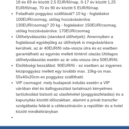
18 és 69 év között 2,5 EUR/fő/nap, 0-17 év között 1,25
EUR/fő/nap, 70 és 90 év között 5 EUR/fő/nap.
Feladható poggyász szállítását? 10 kg - foglaláskor
100EUR/csomag, utólag hozzávásárolva:
130EUR/csomag? 20 kg - foglaláskor 150EUR/csomag,
utólag hozzávásárolva: 170EUR/csomag
Ülőhelyválasztás (standard ülőhelyek): Amennyiben a
foglalással egyidejűleg az ülőhelyek is megvásárlásra
kerülnek, az ár 40EUR/fő oda-vissza útra és ez esetben
garantálható az egymás mellett történő utazás.Utólagos
ülőhelyválasztás esetén az ár oda-vissza útra 50EUR/fő.
Elsőbbségi beszállást: 90EUR/fő - ez esetben az ingyenes
kézipoggyász mellett egy további max. 10kg-os max.
55x40x20cm-es poggyász szállítható
VIP csomagot: mely budapesti indulás esetén a VIP
váróban étel és italfogyasztást tartalmazó kényelmes
tartózkodást biztosít az utasfelvétel (poggyászfeladás) és a
kapunyitás közötti időszakban, alamint a privát transzfer
szolgáltatás felárát a céldesztináción a repülőtér és a hotel
között mindkétirányban