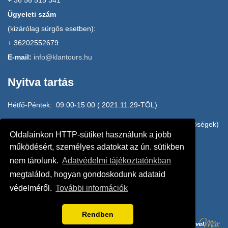
+ 36 56 515 341
Ügyeleti szám
(kizárólag sürgős esetben):
+ 36202552679
E-mail:
info@klantours.hu
Nyitva tartás
Hétfő-Péntek: 09:00-15:00 ( 2021.11.29-TŐL)
H-P: 15:00-17:00 HOME OFFICE (e-mail, mobilos elérhetőségek)
Oldalainkon HTTP-sütiket használunk a jobb
20/2552679, 20/3145010, 20/4942610
működésért, személyes adatokat az ún. sütikben
nem tárolunk.
Adatvédelmi tájékoztatónkban
Szombat: ZÁRVA
megtalálod, hogyan gondoskodunk adataid
védelméről.
További információk
Vasárnap: ZÁRVA
Rendben
POWERED BY: