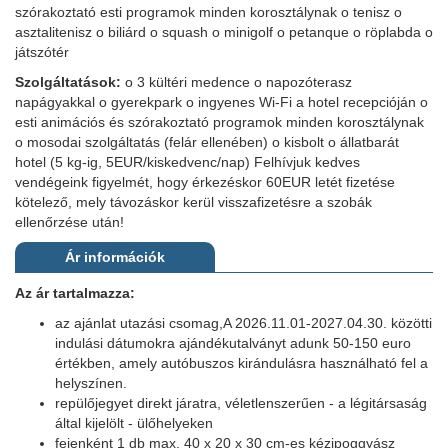
szórakoztató esti programok minden korosztálynak o tenisz o
asztalitenisz o biliárd o squash o minigolf o petanque o röplabda o
játszótér
Szolgáltatások:
o 3 kültéri medence o napozóterasz
napágyakkal o gyerekpark o ingyenes Wi-Fi a hotel recepcióján o
esti animációs és szórakoztató programok minden korosztálynak
o mosodai szolgáltatás (felár ellenében) o kisbolt o állatbarát
hotel (5 kg-ig, 5EUR/kiskedvenc/nap) Felhívjuk kedves
vendégeink figyelmét, hogy érkezéskor 60EUR letét fizetése
kötelező, mely távozáskor kerül visszafizetésre a szobák
ellenőrzése után!
Ár információk
Az ár tartalmazza:
az ajánlat utazási csomag,A 2026.11.01-2027.04.30. közötti
indulási dátumokra ajándékutalványt adunk 50-150 euro
értékben, amely autóbuszos kirándulásra használható fel a
helyszínen.
repülőjegyet direkt járatra, véletlenszerűen - a légitársaság
által kijelölt - ülőhelyeken
fejenként 1 db max. 40 x 20 x 30 cm-es kézipoggyász