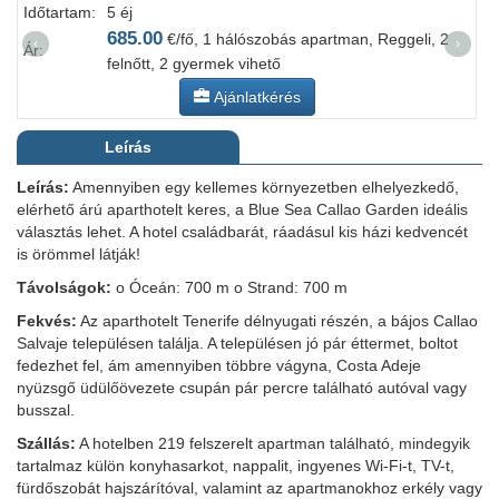
Időtartam:
5 éj
I
685.00
€/fő, 1 hálószobás apartman, Reggeli, 2
‹
›
Ár:
Á
felnőtt, 2 gyermek vihető
Ajánlatkérés
Leírás
Leírás:
Amennyiben egy kellemes környezetben elhelyezkedő,
elérhető árú aparthotelt keres, a Blue Sea Callao Garden ideális
választás lehet. A hotel családbarát, ráadásul kis házi kedvencét
is örömmel látják!
Távolságok:
o Óceán: 700 m o Strand: 700 m
Fekvés:
Az aparthotelt Tenerife délnyugati részén, a bájos Callao
Salvaje településen találja. A településen jó pár éttermet, boltot
fedezhet fel, ám amennyiben többre vágyna, Costa Adeje
nyüzsgő üdülőövezete csupán pár percre található autóval vagy
busszal.
Szállás:
A hotelben 219 felszerelt apartman található, mindegyik
tartalmaz külön konyhasarkot, nappalit, ingyenes Wi-Fi-t, TV-t,
fürdőszobát hajszárítóval, valamint az apartmanokhoz erkély vagy