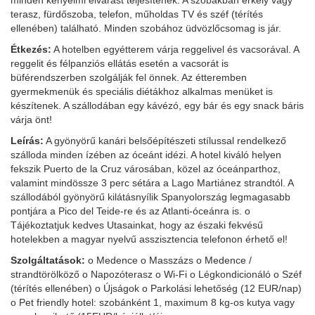
minden kényelmi elvárást teljesítenek. A szobákban erkély vagy
terasz, fürdőszoba, telefon, műholdas TV és széf (térítés
ellenében) található. Minden szobához üdvözlőcsomag is jár.
Étkezés:
A hotelben egyétterem várja reggelivel és vacsorával. A
reggelit és félpanziós ellátás esetén a vacsorát is
büférendszerben szolgálják fel önnek. Az étteremben
gyermekmenük és speciális diétákhoz alkalmas menüket is
készítenek. A szállodában egy kávézó, egy bár és egy snack báris
várja önt!
Leírás:
A gyönyörű kanári belsőépítészeti stílussal rendelkező
szálloda minden ízében az óceánt idézi. A hotel kiváló helyen
fekszik Puerto de la Cruz városában, közel az óceánparthoz,
valamint mindössze 3 perc sétára a Lago Martiánez strandtól. A
szállodából gyönyörű kilátásnyílik Spanyolország legmagasabb
pontjára a Pico del Teide-re és az Atlanti-óceánra is. o
Tájékoztatjuk kedves Utasainkat, hogy az északi fekvésű
hotelekben a magyar nyelvű asszisztencia telefonon érhető el!
Szolgáltatások:
o Medence o Masszázs o Medence /
strandtörölköző o Napozóterasz o Wi-Fi o Légkondicionáló o Széf
(térítés ellenében) o Újságok o Parkolási lehetőség (12 EUR/nap)
o Pet friendly hotel: szobánként 1, maximum 8 kg-os kutya vagy