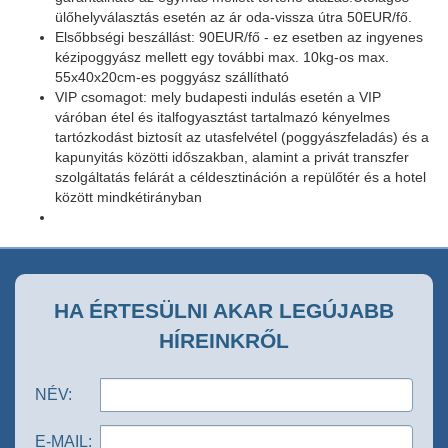
ülőhelyválasztás esetén az ár oda-vissza útra 50EUR/fő.
Elsőbbségi beszállást: 90EUR/fő - ez esetben az ingyenes
kézipoggyász mellett egy további max. 10kg-os max.
55x40x20cm-es poggyász szállítható
VIP csomagot: mely budapesti indulás esetén a VIP
váróban étel és italfogyasztást tartalmazó kényelmes
tartózkodást biztosít az utasfelvétel (poggyászfeladás) és a
kapunyitás közötti időszakban, alamint a privát transzfer
szolgáltatás felárát a céldesztináción a repülőtér és a hotel
között mindkétirányban
HA ÉRTESÜLNI AKAR LEGÚJABB
HÍREINKRŐL
NÉV:
E-MAIL: