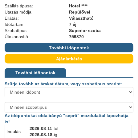
Szállás típusa:
Hotel ****
Utazás módja:
Repülővel
Ellátás:
Választható
Időtartam
7 éj
Szobatípus
Superior szoba
Útazonosító:
759870
További időpontok
Ajánlatkérés
További időpontok
Szűrje tovább az árakat dátum, vagy szobatípus szerint:
Az időpontokat oldalirányú "seprő" mozdulattal lapozhatja
is!
2026-08-11
-tól
Indulás:
I
2026-08-18
-ig