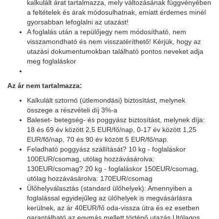
kalkulált árat tartalmazza, mely változásának függvényében
a feltételek és árak módosulhatnak, emiatt érdemes minél
gyorsabban lefoglalni az utazást!
A foglalás után a repülőjegy nem módosítható, nem
visszamondható és nem visszatéríthető! Kérjük, hogy az
utazási dokumentumokban található pontos neveket adja
meg foglaláskor
Az ár nem tartalmazza:
Kalkulált sztornó (útlemondási) biztosítást, melynek
összege a részvételi díj 3%-a
Baleset- betegség- és poggyász biztosítást, melynek díja:
18 és 69 év között 2,5 EUR/fő/nap, 0-17 év között 1,25
EUR/fő/nap, 70 és 90 év között 5 EUR/fő/nap.
Feladható poggyász szállítását? 10 kg - foglaláskor
100EUR/csomag, utólag hozzávásárolva:
130EUR/csomag? 20 kg - foglaláskor 150EUR/csomag,
utólag hozzávásárolva: 170EUR/csomag
Ülőhelyválasztás (standard ülőhelyek): Amennyiben a
foglalással egyidejűleg az ülőhelyek is megvásárlásra
kerülnek, az ár 40EUR/fő oda-vissza útra és ez esetben
garantálható az egymás mellett történő utazás.Utólagos