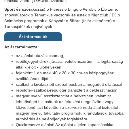
macska vihető (15EUR/háziállat/éj
Sport és szórakozás:
o Fitness o Bingó o Aerobic o Élő zene,
showműsorok o Tematikus vacsorák és estek o Nightclub / DJ o
Animációs programok o Könyvtár o Biliárd (felár ellenében) o
Társasjátékok / rejtvények
Ár információk
Az ár tartalmazza:
az ajánlat utazási csomag,
repülőjegyet direkt járatra, véletlenszerűen - a légitársaság
által kijelölt - ülőhelyeken
fejenként 1 db max. 40 x 20 x 30 cm-es kézipoggyász
szállításának díját
szállást a kiválasztott szobatípusban a megadott ellátással
repülőtér-szálloda-repülőtér transzfert a céldesztináción
magyar nyelvű asszisztenciát a helyszínen, valamint
lehetőséget biztosítunk az érkezést megelőzően vagy
közvetlenül azt követően a szervező iroda által biztosított
magyar nyelvű fakultatív programok, kirándulások, továbbá
autóbérlés és belépőjegyek foglalására
Quickreserve ajánlat! Az ajánlat a jelen kapacitásokkal