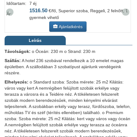
Időtartam:
7 éj
I
1516.50
€/fő, Superior szoba, Reggeli, 2 felnőtt, 1
‹
›
Ár:
Á
gyermek vihető
Ajánlatkérés
Leírás
Távolságok:
o Óceán: 230 m o Strand: 230 m
Szállás:
A hotel 236 szobával rendelkezik a 10 emelet magas
épületben. A szállodában 3 szobatípust ajánlunk vendégeink
részére.
Elhelyezés:
o Standard szoba: Szoba mérete: 25 m2 Kilátás:
város vagy kert A nemrégiben felújított szobák erkélye vagy
terasza a városra és a Teidére néz. A tökéletesen felszerelt
szobák modern berendezésűek, minden kényelmi elvárást
teljesítenek. A szobákban erkély vagy terasz, fürdőszoba, telefon,
műholdas TV és széf (térítés ellenében) található. o Premium
szoba: Szoba mérete: 25 m2 Kilátás: kert vagy város vagy óceán
A nemrégiben felújított szobák erkélye vagy terasza az óceánra
néz. A tökéletesen felszerelt szobák modern berendezésűek,