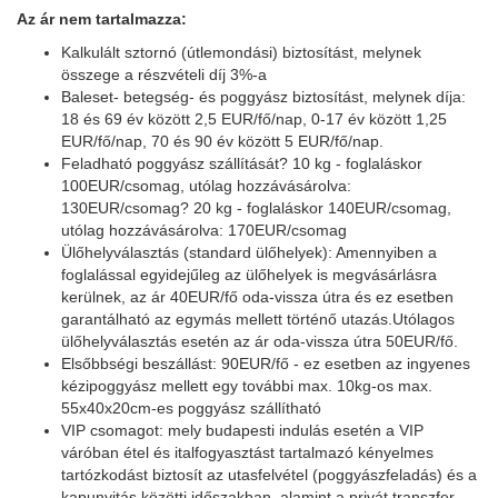
Az ár nem tartalmazza:
Kalkulált sztornó (útlemondási) biztosítást, melynek
összege a részvételi díj 3%-a
Baleset- betegség- és poggyász biztosítást, melynek díja:
18 és 69 év között 2,5 EUR/fő/nap, 0-17 év között 1,25
EUR/fő/nap, 70 és 90 év között 5 EUR/fő/nap.
Feladható poggyász szállítását? 10 kg - foglaláskor
100EUR/csomag, utólag hozzávásárolva:
130EUR/csomag? 20 kg - foglaláskor 140EUR/csomag,
utólag hozzávásárolva: 170EUR/csomag
Ülőhelyválasztás (standard ülőhelyek): Amennyiben a
foglalással egyidejűleg az ülőhelyek is megvásárlásra
kerülnek, az ár 40EUR/fő oda-vissza útra és ez esetben
garantálható az egymás mellett történő utazás.Utólagos
ülőhelyválasztás esetén az ár oda-vissza útra 50EUR/fő.
Elsőbbségi beszállást: 90EUR/fő - ez esetben az ingyenes
kézipoggyász mellett egy további max. 10kg-os max.
55x40x20cm-es poggyász szállítható
VIP csomagot: mely budapesti indulás esetén a VIP
váróban étel és italfogyasztást tartalmazó kényelmes
tartózkodást biztosít az utasfelvétel (poggyászfeladás) és a
kapunyitás közötti időszakban, alamint a privát transzfer