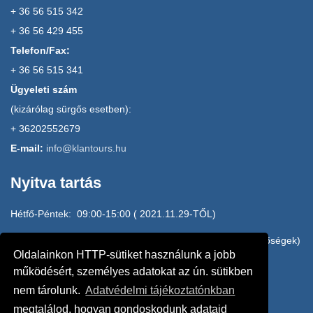
+ 36 56 515 342
+ 36 56 429 455
Telefon/Fax:
+ 36 56 515 341
Ügyeleti szám
(kizárólag sürgős esetben):
+ 36202552679
E-mail:
info@klantours.hu
Nyitva tartás
Hétfő-Péntek: 09:00-15:00 ( 2021.11.29-TŐL)
H-P: 15:00-17:00 HOME OFFICE (e-mail, mobilos elérhetőségek)
Oldalainkon HTTP-sütiket használunk a jobb
20/2552679, 20/3145010, 20/4942610
működésért, személyes adatokat az ún. sütikben
nem tárolunk.
Adatvédelmi tájékoztatónkban
Szombat: ZÁRVA
megtalálod, hogyan gondoskodunk adataid