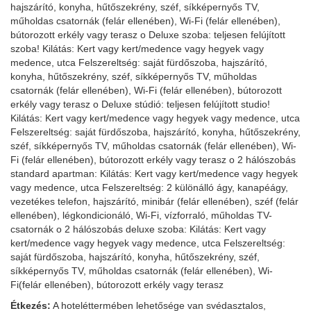
hajszárító, konyha, hűtőszekrény, széf, síkképernyős TV,
műholdas csatornák (felár ellenében), Wi-Fi (felár ellenében),
bútorozott erkély vagy terasz o Deluxe szoba: teljesen felújított
szoba! Kilátás: Kert vagy kert/medence vagy hegyek vagy
medence, utca Felszereltség: saját fürdőszoba, hajszárító,
konyha, hűtőszekrény, széf, síkképernyős TV, műholdas
csatornák (felár ellenében), Wi-Fi (felár ellenében), bútorozott
erkély vagy terasz o Deluxe stúdió: teljesen felújított studio!
Kilátás: Kert vagy kert/medence vagy hegyek vagy medence, utca
Felszereltség: saját fürdőszoba, hajszárító, konyha, hűtőszekrény,
széf, síkképernyős TV, műholdas csatornák (felár ellenében), Wi-
Fi (felár ellenében), bútorozott erkély vagy terasz o 2 hálószobás
standard apartman: Kilátás: Kert vagy kert/medence vagy hegyek
vagy medence, utca Felszereltség: 2 különálló ágy, kanapéágy,
vezetékes telefon, hajszárító, minibár (felár ellenében), széf (felár
ellenében), légkondicionáló, Wi-Fi, vízforraló, műholdas TV-
csatornák o 2 hálószobás deluxe szoba: Kilátás: Kert vagy
kert/medence vagy hegyek vagy medence, utca Felszereltség:
saját fürdőszoba, hajszárító, konyha, hűtőszekrény, széf,
síkképernyős TV, műholdas csatornák (felár ellenében), Wi-
Fi(felár ellenében), bútorozott erkély vagy terasz
Étkezés:
A hoteléttermében lehetősége van svédasztalos,