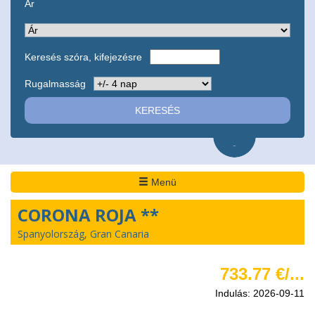
Ár
Keresés szóra, kifejezésre
Rugalmasság
-
Menü
CORONA ROJA **
Spanyolország, Gran Canaria
733.77 €/...
Indulás: 2026-09-11