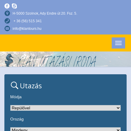
H-5000 Szolnok, Ady Endre út 20. Fsz. 5.
+ 36 (56) 515 341
info@klantours.hu
Utazás
Módja
Ország