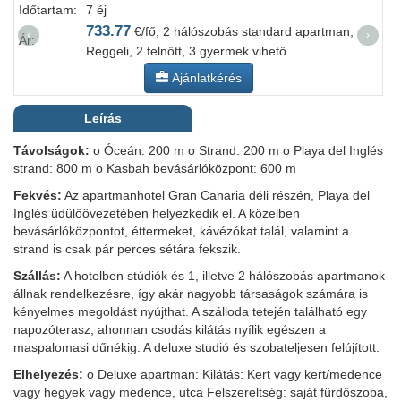
Időtartam:
7 éj
I
733.77
€/fő, 2 hálószobás standard apartman,
‹
›
Ár:
Á
Reggeli, 2 felnőtt, 3 gyermek vihető
Ajánlatkérés
Leírás
Távolságok:
o Óceán: 200 m o Strand: 200 m o Playa del Inglés
strand: 800 m o Kasbah bevásárlóközpont: 600 m
Fekvés:
Az apartmanhotel Gran Canaria déli részén, Playa del
Inglés üdülőövezetében helyezkedik el. A közelben
bevásárlóközpontot, éttermeket, kávézókat talál, valamint a
strand is csak pár perces sétára fekszik.
Szállás:
A hotelben stúdiók és 1, illetve 2 hálószobás apartmanok
állnak rendelkezésre, így akár nagyobb társaságok számára is
kényelmes megoldást nyújthat. A szálloda tetején található egy
napozóterasz, ahonnan csodás kilátás nyílik egészen a
maspalomasi dűnékig. A deluxe studió és szobateljesen felújított.
Elhelyezés:
o Deluxe apartman: Kilátás: Kert vagy kert/medence
vagy hegyek vagy medence, utca Felszereltség: saját fürdőszoba,