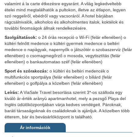
valamint á la carte étkezésre egyaránt. A világ legkedveltebb
ételei mind megtalálhatók a pultokon, illetve az étlapon, legyen
szó reggeliről, ebédről vagy vacsoráról. A hotel bárjában
rágcsálnivalók, alkoholos és alkoholmentes italok, koktélok és
további finomságok állnak rendelkezésére.
Szolgáltatások:
o 24 órás recepció o Wi-Fi (felár ellenében) o
kültéri felnőtt medence o kültéri gyermek medence o beltéri
medence o napágyak, napernyők o játszótér o szobaszerviz (felár
ellenében) o csomagmegőrző o mosoda, vegytisztítás (felár
ellenében) o bankautomatao széf (felár ellenében)
Sport és szórakozás:
o kültéri és beltéri medencék o
multifunkciós sportpálya (felár ellenében) o biliárd (felár
ellenében) o golfpálya a közelben (felár ellenében)
Leírás:
A ViaSale Travel besorlása szerint 3*-os szálloda egy
kiváló ár-érték arányú apartmanhotel, mely a pezsgő Playa del
Inglés üdülőközpontjában várja kedves vendégeit. Pároknak,
baráti társaságoknak és családoknak is ajánljuk. A közelben több
étterem, bár és bevásárlóközpont is található.
Ár információk