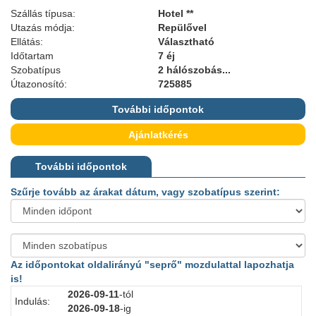
Szállás típusa:
Hotel **
Utazás módja:
Repülővel
Ellátás:
Választható
Időtartam
7 éj
Szobatípus
2 hálószobás...
Útazonosító:
725885
További időpontok
Ajánlatkérés
További időpontok
Szűrje tovább az árakat dátum, vagy szobatípus szerint:
Az időpontokat oldalirányú "seprő" mozdulattal lapozhatja
is!
2026-09-11
-tól
Indulás:
I
2026-09-18
-ig