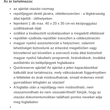
Az ár tartalmazza:
az ajánlat utazási csomag
repülőjegyet direkt járatra, véletlenszerűen - a légitársaság
által kijelölt - ülőhelyeken
fejenként 1 db max. 40 x 20 x 30 cm-es kézipoggyász
szállításának díját
szállást a kiválasztott szobatípusban a megadott ellátással
repülőtér-szálloda-repülőtér transzfert a céldesztináción
magyar nyelvű asszisztenciát a helyszínen, valamint
lehetőséget biztosítunk az érkezést megelőzően vagy
közvetlenül azt követően a szervező iroda által biztosított
magyar nyelvű fakultatív programok, kirándulások, továbbá
autóbérlés és belépőjegyek foglalására
Quickreserve ajánlat! Az ajánlat a jelen kapacitásokkal
kalkulált árat tartalmazza, mely változásának függvényében
a feltételek és árak módosulhatnak, emiatt érdemes minél
gyorsabban lefoglalni az utazást!
A foglalás után a repülőjegy nem módosítható, nem
visszamondható és nem visszatéríthető! Kérjük, hogy az
utazási dokumentumokban található pontos neveket adja
meg foglaláskor