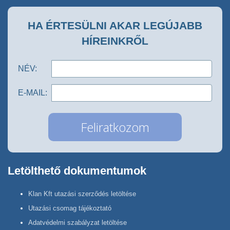
HA ÉRTESÜLNI AKAR LEGÚJABB
HÍREINKRŐL
NÉV:
E-MAIL:
Letölthető dokumentumok
Klan Kft utazási szerződés letöltése
Utazási csomag tájékoztató
Adatvédelmi szabályzat letöltése