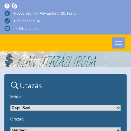
H-5000 Szolnok, Ady Endre út 20. Fsz. 5.
+ 36 (56) 515 341
info@klantours.hu
Utazás
Módja
Ország