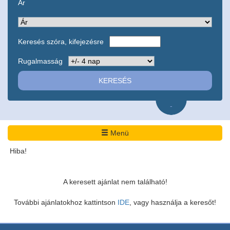
Ár
Keresés szóra, kifejezésre
Rugalmasság
-
Menü
Hiba!
A keresett ajánlat nem található!
További ajánlatokhoz kattintson
IDE
, vagy használja a keresőt!