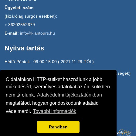
Ügyeleti szám
(kizárólag sürgős esetben):
+ 36202552679
E-mail:
info@klantours.hu
Nyitva tartás
Hétfő-Péntek: 09:00-15:00 ( 2021.11.29-TŐL)
H-P: 15:00-17:00 HOME OFFICE (e-mail, mobilos elérhetőségek)
Oldalainkon HTTP-sütiket használunk a jobb
20/2552679, 20/3145010, 20/4942610
működésért, személyes adatokat az ún. sütikben
nem tárolunk.
Adatvédelmi tájékoztatónkban
Szombat: ZÁRVA
megtalálod, hogyan gondoskodunk adataid
védelméről.
További információk
Vasárnap: ZÁRVA
Rendben
POWERED BY: