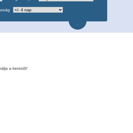
asság
-
álja a keresőt!