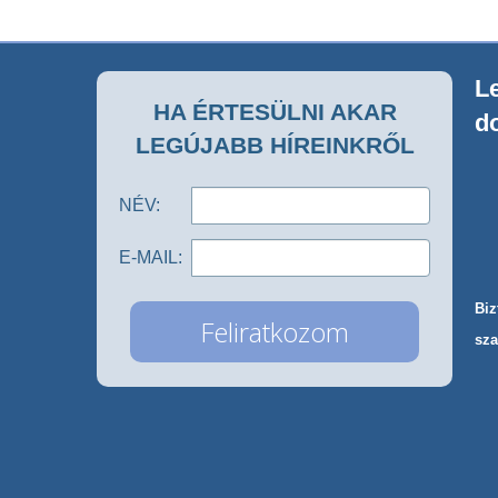
Le
HA ÉRTESÜLNI AKAR
d
LEGÚJABB HÍREINKRŐL
NÉV:
E-MAIL:
Biz
sza