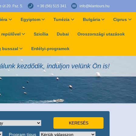
út 20. Fsz. 5.
+ 36 (56) 515 341
info@klantours.hu
iéra
Egyiptom
Tunézia
Bulgária
Ciprus
 repülővel
Szicília
Dubai
Oroszországi utazások
 busszal
Erdélyi-programok
álunk kezdődik, induljon velünk Ön is!
Program típus