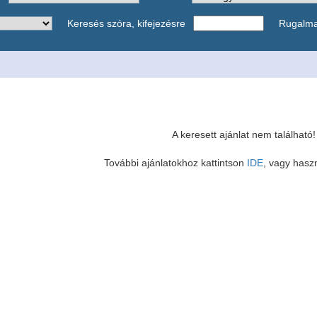
Keresés szóra, kifejezésre
Rugalm
A keresett ajánlat nem található!
További ajánlatokhoz kattintson
IDE
, vagy haszn