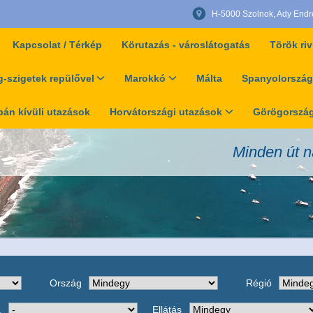
H-5000 Szolnok, Ady Endre 
Kapcsolat / Térkép
Körutazás - városlátogatás
Török riv
-szigetek repülővel
Marokkó
Málta
Spanyolország
án kívüli utazások
Horvátországi utazások
Görögország
Minden út n
Ország
Régió
a
Ellátás