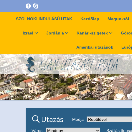
SZOLNOKI INDULÁSÚ UTAK
Kezdőlap
Magunkról
Izrael
Jordánia
Kanári-szigetek
Görög
Amerikai utazások
Európ
Utazás
Módja
Város
Szállás típus