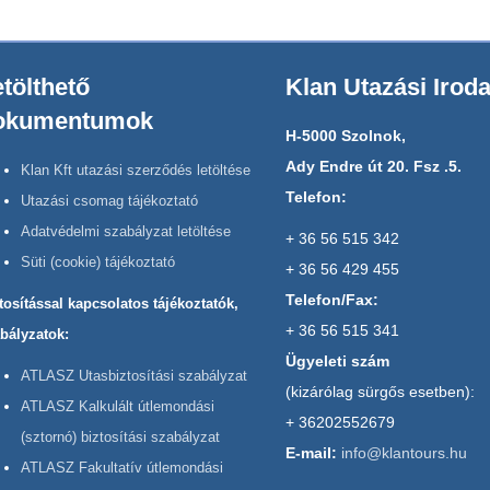
tölthető
Klan Utazási Irod
okumentumok
H-5000 Szolnok,
Ady Endre út 20. Fsz .5.
Klan Kft utazási szerződés letöltése
Telefon:
Utazási csomag tájékoztató
Adatvédelmi szabályzat letöltése
+ 36 56 515 342
Süti (cookie) tájékoztató
+ 36 56 429 455
Telefon/Fax:
tosítással kapcsolatos tájékoztatók,
+ 36 56 515 341
bályzatok:
Ügyeleti szám
ATLASZ Utasbiztosítási szabályzat
(kizárólag sürgős esetben):
ATLASZ Kalkulált útlemondási
+ 36202552679
(sztornó) biztosítási szabályzat
E-mail:
info@klantours.hu
ATLASZ Fakultatív útlemondási