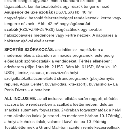
felszereltségük ugyanaz, mint a standard szobáké, de
tágasabbak, komfortosabbakés egy részük tengerre néző.
A
superior deluxe
szobák
(DSX/ESX) kb. 40 m²
nagyságúak, hasonló felszereltséggel rendelkeznek, kertre vagy
tengerre néznek. A kb. 42 m² nagyságú
családi
szobák
(FZ3/FZ4/FZ5/FZ9)
kiegészülnek egy további
hálószobávalés medencére vagy kertre nézőek. A nappaliés a
hálórész ajtóval elválasztott.
SPORTÉS SZÓRAKOZÁS:
asztalitenisz, napközben a
medencénélés a strandon animációs programok, este pedig
előadások szórakoztatják a vendégeket. Térítés ellenében:
edzőterem (díja: 1óra kb. 2 USD, 3óra kb. 6 USD, 6óra kb. 10
USD) , tenisz, szauna, masszázsés helyi
szolgáltatókáltalüzemeltetett strandprogramok (pl.ejtőernyős
repülés, Aqua Center, búvárkodás, kite-szörf), búváriskola– La
Perla Divers – a hotelben.
ALL INCLUSIVE:
az all inclusive ellátás során reggeli, ebédés
vacsora büfé rendszerben a szálloda főéttermében, délután
snackés sütemény fogyasztás. 24órában fogyaszthatóak a helyi
nem alkoholos italok (a strand -és medence bárban 10-17óráig),
a helyi alkoholos italok, valamint kávé-és tea 10-24óráig.
Továbbiéttermek a Grand Mall-ban szintén rendelkezésreállnak