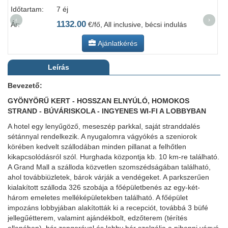
Időtartam:
7 éj
I
‹
›
1132.00
Ár:
€/fő, All inclusive, bécsi indulás
Á
Ajánlatkérés
Leírás
Bevezető:
GYÖNYÖRŰ KERT - HOSSZAN ELNYÚLÓ, HOMOKOS
STRAND - BÚVÁRISKOLA - INGYENES WI-FI A LOBBYBAN
A hotel egy lenyűgöző, meseszép parkkal, saját stranddalés
sétánnyal rendelkezik. A nyugalomra vágyókés a szeniorok
körében kedvelt szállodában minden pillanat a felhőtlen
kikapcsolódásról szól. Hurghada központja kb. 10 km-re található.
A Grand Mall a szálloda közvetlen szomszédságában található,
ahol továbbiüzletek, bárok várják a vendégeket. A parkszerűen
kialakított szálloda 326 szobája a főépületbenés az egy-két-
három emeletes melléképületekben található. A főépület
impozáns lobbyjában alakították ki a recepciót, továbbá 3 büfé
jellegűétterem, valamint ajándékbolt, edzőterem (térítés