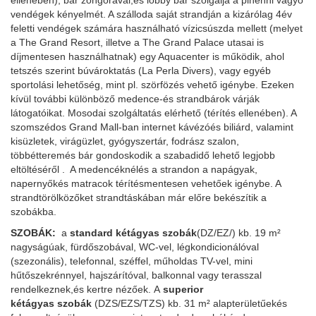
ellenében), bár zongorával,és lobby bár szolgálja a pihenni vágyó
vendégek kényelmét. A szálloda saját strandján a kizárólag 4év
feletti vendégek számára használható vízicsúszda mellett (melyet
a The Grand Resort, illetve a The Grand Palace utasai is
díjmentesen használhatnak) egy Aquacenter is működik, ahol
tetszés szerint búvároktatás (La Perla Divers), vagy egyéb
sportolási lehetőség, mint pl. szörfözés vehető igénybe. Ezeken
kívül további különböző medence-és strandbárok várják
látogatóikat. Mosodai szolgáltatás elérhető (térítés ellenében). A
szomszédos Grand Mall-ban internet kávézóés biliárd, valamint
kisüzletek, virágüzlet, gyógyszertár, fodrász szalon,
többétteremés bár gondoskodik a szabadidő lehető legjobb
eltöltéséről . A medencéknélés a strandon a napágyak,
napernyőkés matracok térítésmentesen vehetőek igénybe. A
strandtörölközőket strandtáskában már előre bekészítik a
szobákba.
SZOBÁK:
a
standard kétágyas szobák
(DZ/EZ/) kb. 19 m²
nagyságúak, fürdőszobával, WC-vel, légkondicionálóval
(szezonális), telefonnal, széffel, műholdas TV-vel, mini
hűtőszekrénnyel, hajszárítóval, balkonnal vagy terasszal
rendelkeznek,és kertre nézőek. A
superior
kétágyas szobák
(DZS/EZS/TZS) kb. 31 m² alapterületűekés