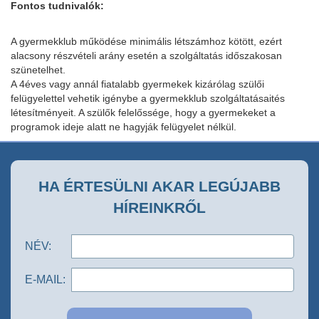
Fontos tudnivalók:
A gyermekklub működése minimális létszámhoz kötött, ezért
alacsony részvételi arány esetén a szolgáltatás időszakosan
szünetelhet.
A 4éves vagy annál fiatalabb gyermekek kizárólag szülői
felügyelettel vehetik igénybe a gyermekklub szolgáltatásaités
létesítményeit. A szülők felelőssége, hogy a gyermekeket a
programok ideje alatt ne hagyják felügyelet nélkül.
HA ÉRTESÜLNI AKAR LEGÚJABB
HÍREINKRŐL
NÉV:
E-MAIL: