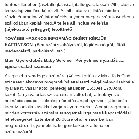
térítés ellenében (asztalfoglalással, italfogyasztással). All inclusive
karszalag viselése kötelező. Az all inclusive ellátás minden
részletét tartalmazó információs anyagot megérkezést követően a
szállodában kapják meg.
A teljes all inclusive leírás
(tájékoztató jelleggel) letölthető
TOVÁBBI HASZNOS INFORMÁCIÓKÉRT KÉRJÜK
KATTINTSON
(Beutazási szabályokról, légitársaságról, fűtött
medencékről, parkolásról, stb.)
Maxi-Gyereklubés Baby Service– Kényelmes nyaralás az
egész család számára
A legkisebb vendégek számára (4éves kortól) az Maxi Kids Club
színesés változatos programkínálattal teszi mégélménydúsabbá a
nyaralást. Vasárnaptól péntekig,általában 15:30és 17:00óra
között (a nyitvatartás szezonálisan változhat) a többnyelvű
animációs csapat– jelenleg németés angol nyelven– játékosés
kreatív foglalkozásokkal várja a gyermekeket. A napi programok
minden korosztály számára tartogatnak izgalmas kikapcsolódási
lehetőségeket. Esténként 20:00órától a Terrace Bárban
megrendezett gyermekdiszkó gondoskodik a felhőtlen
szórakozásról.