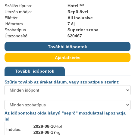
Szállás típusa:
Hotel ***
Utazás módja:
Repülővel
Ellátás:
All inclusive
Időtartam
7 éj
Szobatípus
Superior szoba
Útazonosító:
620467
További időpontok
Ajánlatkérés
További időpontok
Szűrje tovább az árakat dátum, vagy szobatípus szerint:
Az időpontokat oldalirányú "seprő" mozdulattal lapozhatja
is!
2026-08-10
-tól
Indulás:
I
2026-08-17
-ig