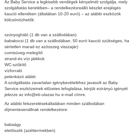
Az Baby Service a legkisebb vendégek kényelmét szolgálja, mely
szolgáltatás keretében– a rendelkezésreálló készlet erejéigés
kaució ellenében (általában 10-20 euró) – az alábbi eszközök
kölcsönözhetők:
szúnyogháló (1 db van a szállodában)
babakocsi (1 db van a szállodában, 50 euró kaució szükséges, ha
sértetlen marad ez azösszeg visszajár)
cumisüveg-melegítő
strand-és vízi játékok
WC-szűkítő
vízforraló
pelenkázó alátét
A szolgáltatás zavartalan igénybevételéhez javasolt az Baby
Service eszközeinek előzetes lefoglalása, kérjük ezirányú igényét
jelezze az info@eti-utazas.hu e-mail címre.
Az alábbi felszerelésekáltalában minden szállodában
díjmentesenállnak rendelkezésre:
babaágy
etetőszék (azéttermekben)