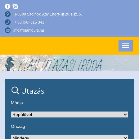
H-5000 Szolnok, Ady Endre út 20. Fsz. 5.
+ 36 (56) 515 341
info@klantours.hu
Utazás
Módja
Ország