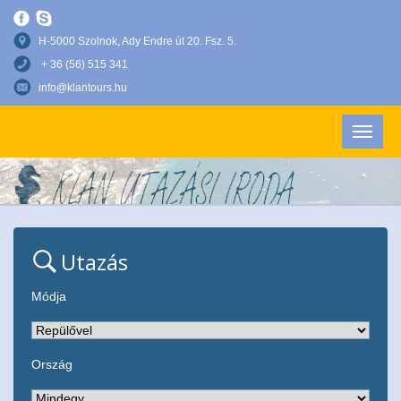
H-5000 Szolnok, Ady Endre út 20. Fsz. 5.
+ 36 (56) 515 341
info@klantours.hu
Utazás
Módja
Ország