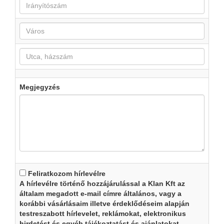
Megjegyzés
Feliratkozom hírlevélre
A hírlevélre történő hozzájárulással a Klan Kft az
általam megadott e-mail címre általános, vagy a
korábbi vásárlásaim illetve érdeklődéseim alapján
testreszabott hírlevelet, reklámokat, elektronikus
hirdetést és egyéb tájékoztatást és ajánlatokat