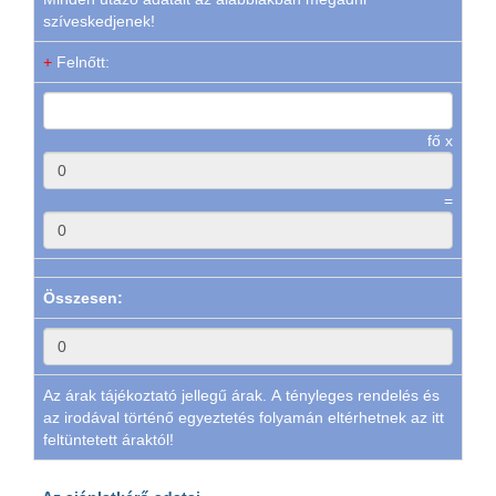
szíveskedjenek!
+
Felnőtt:
fő x
=
Összesen:
Az árak tájékoztató jellegű árak. A tényleges rendelés és
az irodával történő egyeztetés folyamán eltérhetnek az itt
feltüntetett áraktól!