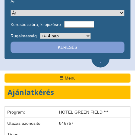
Ár
Keresés szóra, kifejezésre
Rugalmasság
-
Menü
Ajánlatkérés
Program:
HOTEL GREEN FIELD ***
Utazás azonosító:
846767
Típus:
-