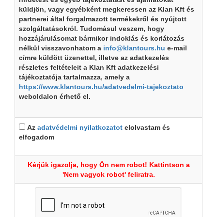
küldjön, vagy egyébként megkeressen az Klan Kft és
partnerei által forgalmazott termékekről és nyújtott
szolgáltatásokról. Tudomásul veszem, hogy
hozzájárulásomat bármikor indoklás és korlátozás
nélkül visszavonhatom a
info@klantours.hu
e-mail
címre küldött üzenettel, illetve az adatkezelés
részletes feltételeit a Klan Kft adatkezelési
tájékoztatója tartalmazza, amely a
https://www.klantours.hu/adatvedelmi-tajekoztato
weboldalon érhető el.
Az
adatvédelmi nyilatkozatot
elolvastam és
elfogadom
Kérjük igazolja, hogy Ön nem robot! Kattintson a
'Nem vagyok robot' feliratra.