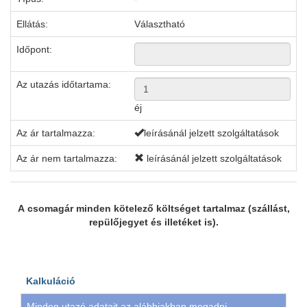
Ellátás:
Választható
Időpont:
Az utazás időtartama:
éj
Az ár tartalmazza:
leírásánál jelzett szolgáltatások
Az ár nem tartalmazza:
leírásánál jelzett szolgáltatások
A csomagár minden kötelező költséget tartalmaz (szállást,
repülőjegyet és illetéket is).
Kalkuláció
Minden utazó adatait az alábbiakban megadni