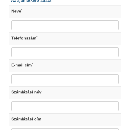
Az ajánlatkérő adatai
*
Neve
*
Telefonszám
*
E-mail cím
Számlázási név
Számlázási cím