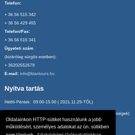
Telefon:
+ 36 56 515 342
+ 36 56 429 455
Telefon/Fax:
+ 36 56 515 341
Ügyeleti szám
(kizárólag sürgős esetben):
+ 36202552679
E-mail:
info@klantours.hu
Nyitva tartás
Hétfő-Péntek: 09:00-15:00 ( 2021.11.29-TŐL)
H-P: 15:00-17:00 HOME OFFICE (e-mail, mobilos elérhetőségek)
Oldalainkon HTTP-sütiket használunk a jobb
20/2552679, 20/3145010, 20/4942610
működésért, személyes adatokat az ún. sütikben
nem tárolunk.
Adatvédelmi tájékoztatónkban