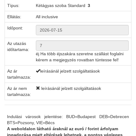
Típus:
Kétágyas szoba Standard
3
Ellátás:
All inclusive
Időpont:
Az utazás
időtartama:
éj
Ha több éjszakára szeretne szállást foglalni
kérem a megjegyzés rovatban tüntesse fel!
Az ár
leírásánál jelzett szolgáltatások
tartalmazza:
Az ár nem
leírásánál jelzett szolgáltatások
tartalmazza:
Indulási városok jelentése: BUD=Budapest DEB=Debrecen
BTS=Pozsony, VIE=Bécs
A weboldalon látható áraknál az euró / forint árfolyam
ingadozása miatt eltérések lehetnek, a pontos végleges