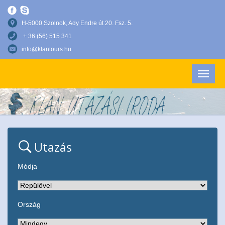
H-5000 Szolnok, Ady Endre út 20. Fsz. 5.
+ 36 (56) 515 341
info@klantours.hu
Utazás
Módja
Ország