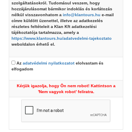
szolgáltatásokról. Tudomásul veszem, hogy
hozzájárulásomat bármikor indoklás és korlátozás
nélkül visszavonhatom a
info@klantours.hu
e-mail
címre küldött üzenettel, illetve az adatkezelés
részletes feltételeit a Klan Kft adatkezelési
tájékoztatója tartalmazza, amely a
https://www.klantours.hu/adatvedelmi-tajekoztato
weboldalon érhető el.
Az
adatvédelmi nyilatkozatot
elolvastam és
elfogadom
Kérjük igazolja, hogy Ön nem robot! Kattintson a
'Nem vagyok robot' feliratra.