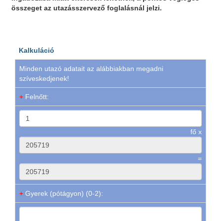
összeget az utazásszervező foglalásnál jelzi.
Kalkuláció
Minden utazó adatait az alábbiakban megadni
szíveskedjenek!
+
Felnőtt:
fő x
=
+
Gyerek (pótágyon) (0-2):