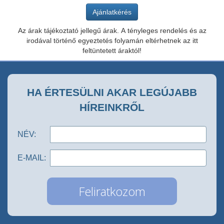
Az árak tájékoztató jellegű árak. A tényleges rendelés és az
irodával történő egyeztetés folyamán eltérhetnek az itt
feltüntetett áraktól!
HA ÉRTESÜLNI AKAR LEGÚJABB
HÍREINKRŐL
NÉV:
E-MAIL: