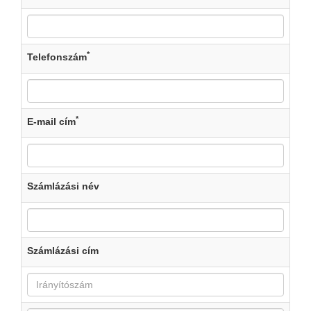
*
Telefonszám
*
E-mail cím
Számlázási név
Számlázási cím