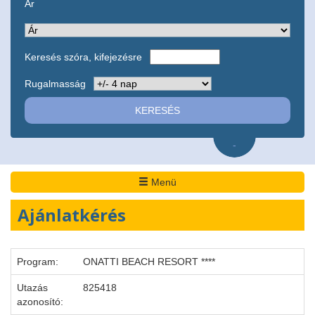
Ár
Keresés szóra, kifejezésre
Rugalmasság
-
Menü
Ajánlatkérés
Program:
ONATTI BEACH RESORT ****
Utazás
825418
azonosító: