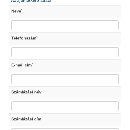
Az ajánlatkérő adatai
*
Neve
*
Telefonszám
*
E-mail cím
Számlázási név
Számlázási cím