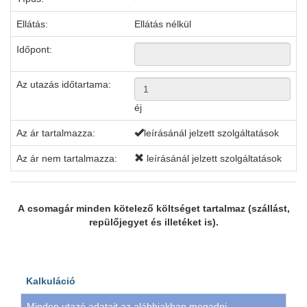
Ellátás:
Ellátás nélkül
Időpont:
Az utazás időtartama:
éj
Az ár tartalmazza:
leírásánál jelzett szolgáltatások
Az ár nem tartalmazza:
leírásánál jelzett szolgáltatások
A csomagár minden kötelező költséget tartalmaz (szállást,
repülőjegyet és illetéket is).
Kalkuláció
Minden utazó adatait az alábbiakban megadni