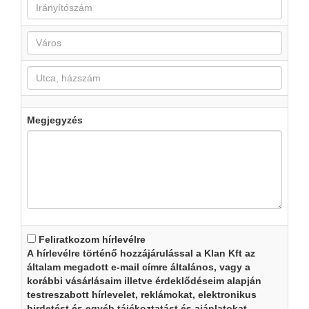
Megjegyzés
Feliratkozom hírlevélre
A hírlevélre történő hozzájárulással a Klan Kft az
általam megadott e-mail címre általános, vagy a
korábbi vásárlásaim illetve érdeklődéseim alapján
testreszabott hírlevelet, reklámokat, elektronikus
hirdetést és egyéb tájékoztatást és ajánlatokat