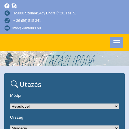
H-5000 Szolnok, Ady Endre út 20. Fsz. 5.
+ 36 (56) 515 341
info@klantours.hu
Utazás
Módja
Ország