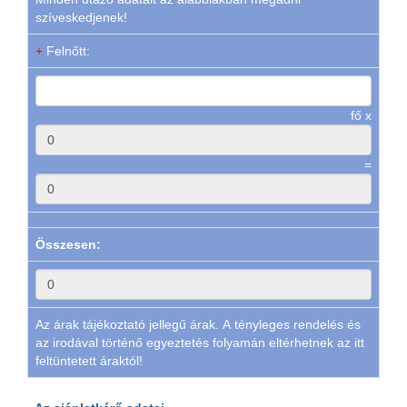
szíveskedjenek!
+
Felnőtt:
fő x
=
Összesen:
Az árak tájékoztató jellegű árak. A tényleges rendelés és
az irodával történő egyeztetés folyamán eltérhetnek az itt
feltüntetett áraktól!