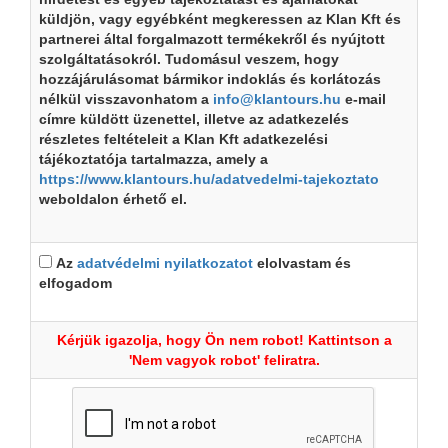
küldjön, vagy egyébként megkeressen az Klan Kft és
partnerei által forgalmazott termékekről és nyújtott
szolgáltatásokról. Tudomásul veszem, hogy
hozzájárulásomat bármikor indoklás és korlátozás
nélkül visszavonhatom a
info@klantours.hu
e-mail
címre küldött üzenettel, illetve az adatkezelés
részletes feltételeit a Klan Kft adatkezelési
tájékoztatója tartalmazza, amely a
https://www.klantours.hu/adatvedelmi-tajekoztato
weboldalon érhető el.
Az
adatvédelmi nyilatkozatot
elolvastam és
elfogadom
Kérjük igazolja, hogy Ön nem robot! Kattintson a
'Nem vagyok robot' feliratra.