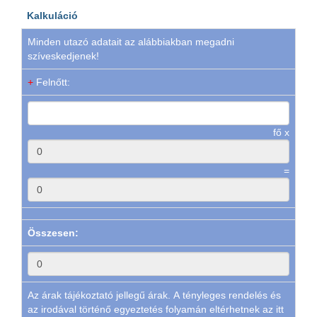
Kalkuláció
Minden utazó adatait az alábbiakban megadni
szíveskedjenek!
+
Felnőtt:
fő x
=
Összesen:
Az árak tájékoztató jellegű árak. A tényleges rendelés és
az irodával történő egyeztetés folyamán eltérhetnek az itt