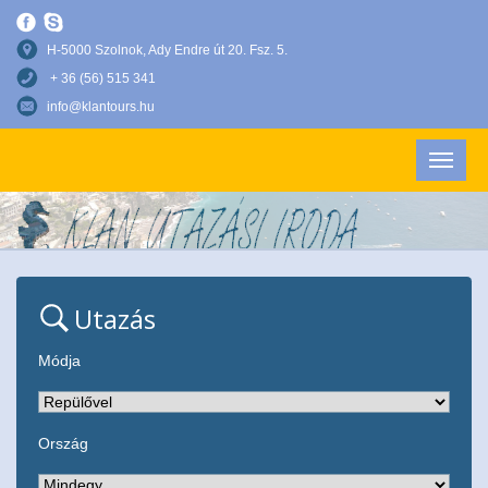
H-5000 Szolnok, Ady Endre út 20. Fsz. 5.
+ 36 (56) 515 341
info@klantours.hu
Utazás
Módja
Ország