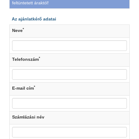
feltüntetett áraktól!
Az ajánlatkérő adatai
*
Neve
*
Telefonszám
*
E-mail cím
Számlázási név