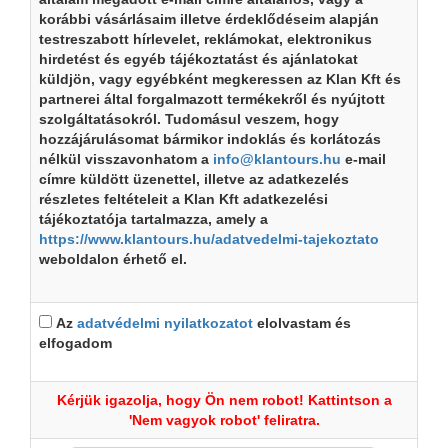
korábbi vásárlásaim illetve érdeklődéseim alapján
testreszabott hírlevelet, reklámokat, elektronikus
hirdetést és egyéb tájékoztatást és ajánlatokat
küldjön, vagy egyébként megkeressen az Klan Kft és
partnerei által forgalmazott termékekről és nyújtott
szolgáltatásokról. Tudomásul veszem, hogy
hozzájárulásomat bármikor indoklás és korlátozás
nélkül visszavonhatom a
info@klantours.hu
e-mail
címre küldött üzenettel, illetve az adatkezelés
részletes feltételeit a Klan Kft adatkezelési
tájékoztatója tartalmazza, amely a
https://www.klantours.hu/adatvedelmi-tajekoztato
weboldalon érhető el.
Az
adatvédelmi nyilatkozatot
elolvastam és
elfogadom
Kérjük igazolja, hogy Ön nem robot! Kattintson a
'Nem vagyok robot' feliratra.