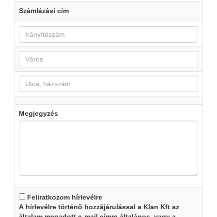
Számlázási cím
Megjegyzés
Feliratkozom hírlevélre
A hírlevélre történő hozzájárulással a Klan Kft az
általam megadott e-mail címre általános, vagy a