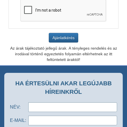
Az árak tájékoztató jellegű árak. A tényleges rendelés és az
irodával történő egyeztetés folyamán eltérhetnek az itt
feltüntetett áraktól!
HA ÉRTESÜLNI AKAR LEGÚJABB
HÍREINKRŐL
NÉV:
E-MAIL: