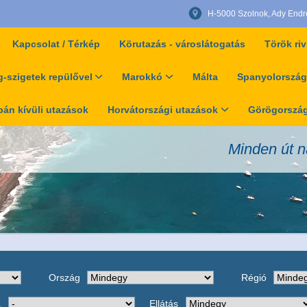
H-5000 Szolnok, Ady Endre 
Kapcsolat / Térkép
Körutazás - városlátogatás
Török riv
-szigetek repülővel
Marokkó
Málta
Spanyolország
án kívüli utazások
Horvátországi utazások
Görögország
Minden út n
Ország
Régió
a
Ellátás