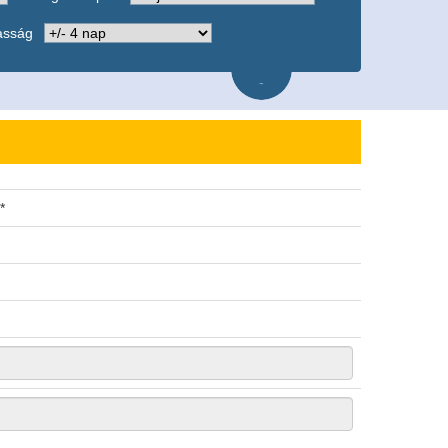
asság
-
*