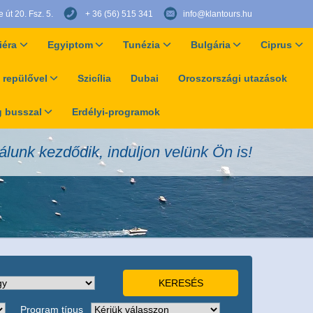
út 20. Fsz. 5.
+ 36 (56) 515 341
info@klantours.hu
iéra
Egyiptom
Tunézia
Bulgária
Ciprus
 repülővel
Szicília
Dubai
Oroszországi utazások
 busszal
Erdélyi-programok
álunk kezdődik, induljon velünk Ön is!
Program típus