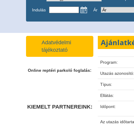
Indulás
Ár
Ajánlatk
Adatvédelmi
tájékoztató
Program:
Online reptéri parkoló foglalás:
Utazás azonosító
Típus:
Ellátás:
KIEMELT PARTNEREINK:
Időpont:
Az utazás időtart