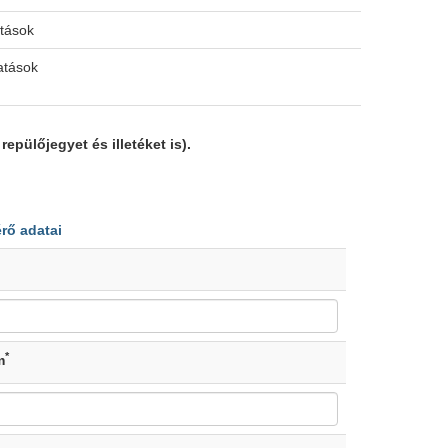
atások
tatások
epülőjegyet és illetéket is).
érő adatai
*
m