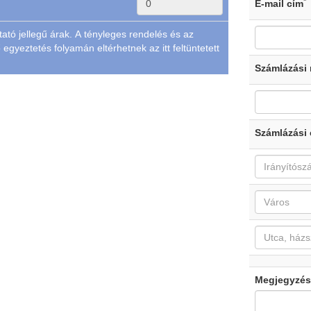
*
E-mail cím
tató jellegű árak. A tényleges rendelés és az
 egyeztetés folyamán eltérhetnek az itt feltüntetett
Számlázási
Számlázási 
Megjegyzés