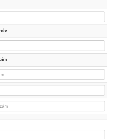
 név
cím