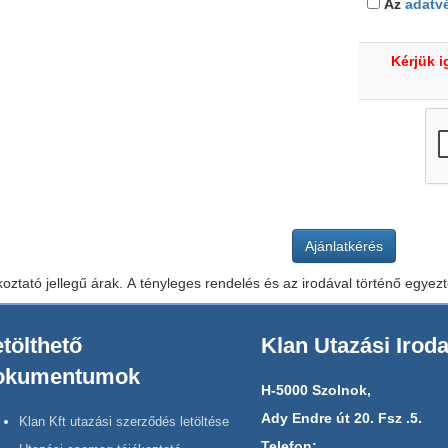
Az
adatvé
Kérjük i
koztató jellegű árak. A tényleges rendelés és az irodával történő egyezte
tölthető
Klan Utazási Irod
okumentumok
H-5000 Szolnok,
Ady Endre út 20. Fsz .5.
Klan Kft utazási szerződés letöltése
Telefon: