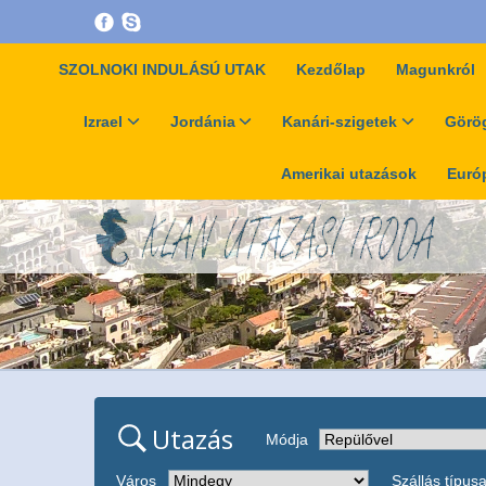
SZOLNOKI INDULÁSÚ UTAK
Kezdőlap
Magunkról
Izrael
Jordánia
Kanári-szigetek
Görög
Amerikai utazások
Európ
Utazás
Módja
Város
Szállás típus