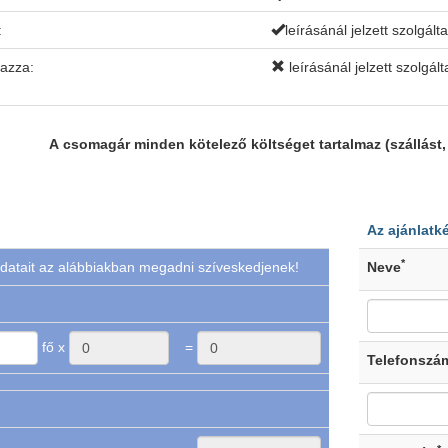
:
leírásánál jelzett szolgált
mazza:
leírásánál jelzett szolgál
A csomagár minden kötelező költséget tartalmaz (szállást, r
Az ajánlatk
*
datait az alábbiakban megadni szíveskedjenek!
Neve
fő x
=
Telefonszá