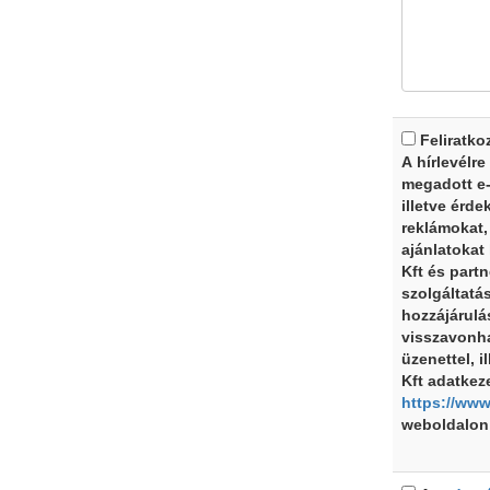
Feliratko
A hírlevélre
megadott e-
illetve érde
reklámokat,
ajánlatokat
Kft és partn
szolgáltatá
hozzájárulá
visszavonh
üzenettel, i
Kft adatkeze
https://www
weboldalon 