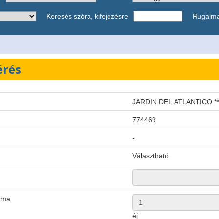
Keresés szóra, kifejezésre
Rugalm
érés
JARDIN DEL ATLANTICO **
:
774469
-
Választható
ama:
éj