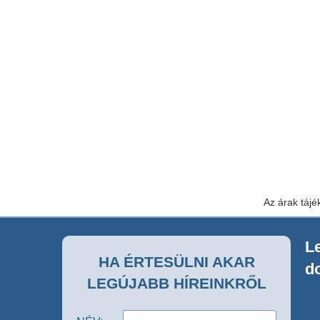
Az árak tájé
Le
HA ÉRTESÜLNI AKAR
d
LEGÚJABB HÍREINKRŐL