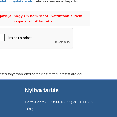
delmi nyilatkozatot
elolvastam és elfogadom
gazolja, hogy Ön nem robot! Kattintson a 'Nem
vagyok robot' feliratra.
tés folyamán eltérhetnek az itt feltüntetett áraktól!
a
Nyitva tartás
Hétfő-Péntek: 09:00-15:00 ( 2021.11.29-
TŐL)