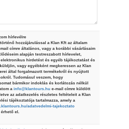
zom hírlevélre
 történő hozzájárulással a Klan Kft az általam
mail címre általános, vagy a korábbi vásárlásaim
klődéseim alapján testreszabott hírlevelet,
 elektronikus hirdetést és egyéb tájékoztatást és
 küldjön, vagy egyébként megkeressen az Klan
erei által forgalmazott termékekről és nyújtott
sokról. Tudomásul veszem, hogy
somat bármikor indoklás és korlátozás nélkül
atom a
info@klantours.hu
e-mail címre küldött
lletve az adatkezelés részletes feltételeit a Klan
lési tájékoztatója tartalmazza, amely a
.klantours.hu/adatvedelmi-tajekoztato
érhető el.