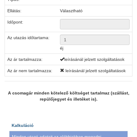
Ellátás:
Választható
Időpont:
Az utazás időtartama:
éj
Az ár tartalmazza:
leírásánál jelzett szolgáltatások
Az ár nem tartalmazza:
leírásánál jelzett szolgáltatások
A csomagár minden kötelező költséget tartalmaz (szállást,
repülőjegyet és illetéket is).
Kalkuláció
Minden utazó adatait az alábbiakban megadni