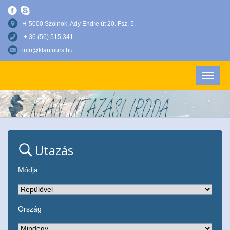
H-5000 Szolnok, Ady Endre út 20. Fsz. 5.
+ 36 (56) 515 341
info@klantours.hu
Utazás
Módja
Ország