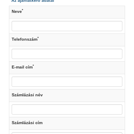
Az ajánlatkérő adatai
*
Neve
*
Telefonszám
*
E-mail cím
Számlázási név
Számlázási cím