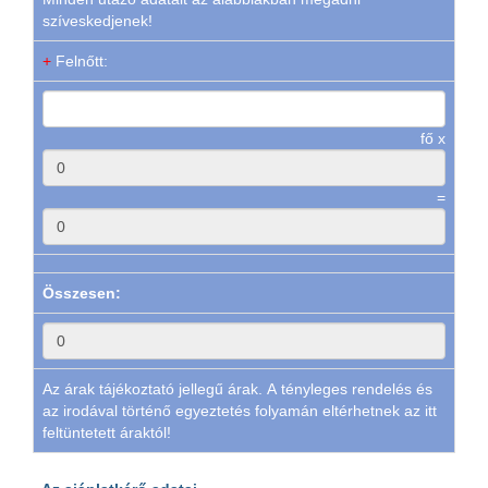
szíveskedjenek!
+
Felnőtt:
fő x
=
Összesen:
Az árak tájékoztató jellegű árak. A tényleges rendelés és
az irodával történő egyeztetés folyamán eltérhetnek az itt
feltüntetett áraktól!