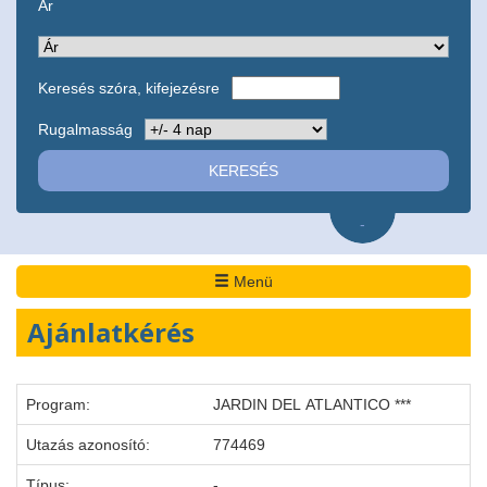
Ár
Keresés szóra, kifejezésre
Rugalmasság
-
Menü
Ajánlatkérés
Program:
JARDIN DEL ATLANTICO ***
Utazás azonosító:
774469
Típus:
-