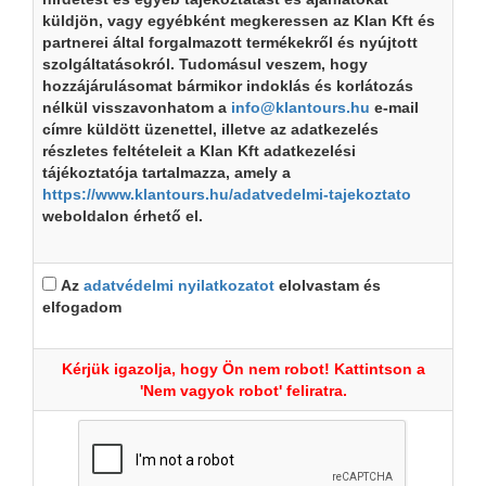
küldjön, vagy egyébként megkeressen az Klan Kft és
partnerei által forgalmazott termékekről és nyújtott
szolgáltatásokról. Tudomásul veszem, hogy
hozzájárulásomat bármikor indoklás és korlátozás
nélkül visszavonhatom a
info@klantours.hu
e-mail
címre küldött üzenettel, illetve az adatkezelés
részletes feltételeit a Klan Kft adatkezelési
tájékoztatója tartalmazza, amely a
https://www.klantours.hu/adatvedelmi-tajekoztato
weboldalon érhető el.
Az
adatvédelmi nyilatkozatot
elolvastam és
elfogadom
Kérjük igazolja, hogy Ön nem robot! Kattintson a
'Nem vagyok robot' feliratra.