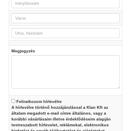
Megjegyzés
Feliratkozom hírlevélre
A hírlevélre történő hozzájárulással a Klan Kft az
általam megadott e-mail címre általános, vagy a
korábbi vásárlásaim illetve érdeklődéseim alapján
testreszabott hírlevelet, reklámokat, elektronikus
hirdetést és egyéb tájékoztatást és ajánlatokat