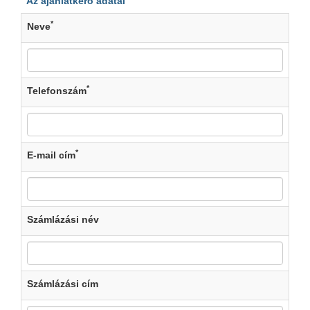
Az ajánlatkérő adatai
*
Neve
*
Telefonszám
*
E-mail cím
Számlázási név
Számlázási cím