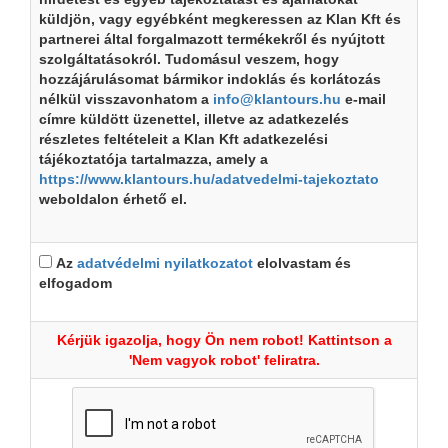
küldjön, vagy egyébként megkeressen az Klan Kft és
partnerei által forgalmazott termékekről és nyújtott
szolgáltatásokról. Tudomásul veszem, hogy
hozzájárulásomat bármikor indoklás és korlátozás
nélkül visszavonhatom a
info@klantours.hu
e-mail
címre küldött üzenettel, illetve az adatkezelés
részletes feltételeit a Klan Kft adatkezelési
tájékoztatója tartalmazza, amely a
https://www.klantours.hu/adatvedelmi-tajekoztato
weboldalon érhető el.
Az
adatvédelmi nyilatkozatot
elolvastam és
elfogadom
Kérjük igazolja, hogy Ön nem robot! Kattintson a
'Nem vagyok robot' feliratra.