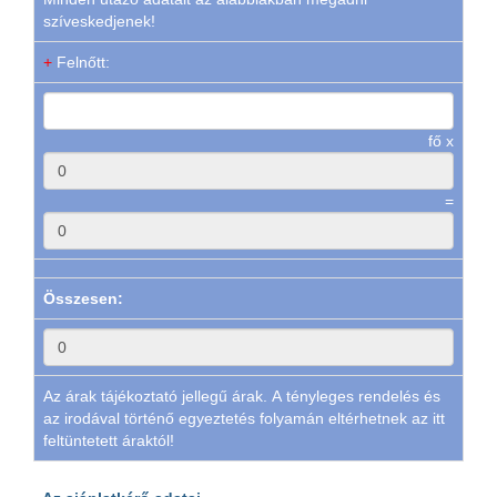
szíveskedjenek!
+
Felnőtt:
fő x
=
Összesen:
Az árak tájékoztató jellegű árak. A tényleges rendelés és
az irodával történő egyeztetés folyamán eltérhetnek az itt
feltüntetett áraktól!