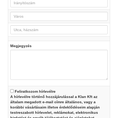
Megjegyzés
Feliratkozom hírlevélre
A hírlevélre történő hozzájárulással a Klan Kft az
általam megadott e-mail címre általános, vagy a
korábbi vásárlásaim illetve érdeklődéseim alapján
testreszabott hírlevelet, reklámokat, elektronikus
hirdetést és egyéb tájékoztatást és ajánlatokat