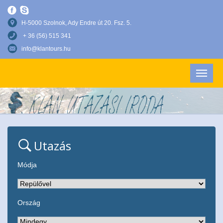
H-5000 Szolnok, Ady Endre út 20. Fsz. 5.
+ 36 (56) 515 341
info@klantours.hu
Utazás
Módja
Ország