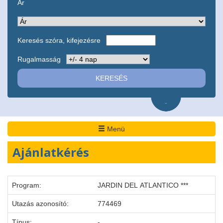
Ár
Keresés szóra, kifejezésre
Rugalmasság
-
Menü
Ajánlatkérés
Program:
JARDIN DEL ATLANTICO ***
Utazás azonosító:
774469
Típus:
-