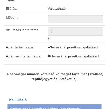
Ellátás:
Választható
Időpont:
Az utazás időtartama:
éj
Az ár tartalmazza:
leírásánál jelzett szolgáltatások
Az ár nem tartalmazza:
leírásánál jelzett szolgáltatások
A csomagár minden kötelező költséget tartalmaz (szállást,
repülőjegyet és illetéket is).
Kalkuláció
Minden utazó adatait az alábbiakban megadni