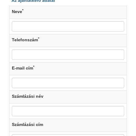
Az ajánlatkérő adatai
*
Neve
*
Telefonszám
*
E-mail cím
Számlázási név
Számlázási cím