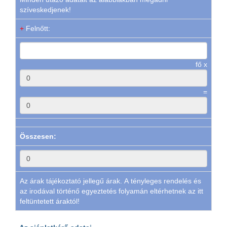
szíveskedjenek!
+
Felnőtt:
fő x
=
Összesen:
Az árak tájékoztató jellegű árak. A tényleges rendelés és
az irodával történő egyeztetés folyamán eltérhetnek az itt
feltüntetett áraktól!