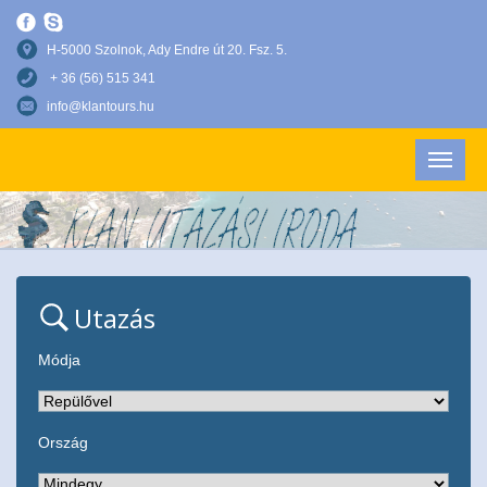
H-5000 Szolnok, Ady Endre út 20. Fsz. 5.
+ 36 (56) 515 341
info@klantours.hu
Utazás
Módja
Ország