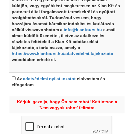
küldjön, vagy egyébként megkeressen az Klan Kft és
partnerei által forgalmazott termékekről és nyújtott
szolgáltatásokról. Tudomásul veszem, hogy
hozzájárulásomat bármikor indoklás és korlátozás
nélkül visszavonhatom a
info@klantours.hu
e-mail
címre küldött üzenettel, illetve az adatkezelés
részletes feltételeit a Klan Kft adatkezelési
tájékoztatója tartalmazza, amely a
https://www.klantours.hu/adatvedelmi-tajekoztato
weboldalon érhető el.
Az
adatvédelmi nyilatkozatot
elolvastam és
elfogadom
Kérjük igazolja, hogy Ön nem robot! Kattintson a
'Nem vagyok robot' feliratra.