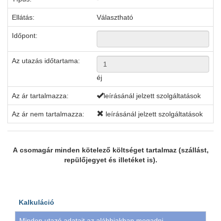
Ellátás:
Választható
Időpont:
Az utazás időtartama:
éj
Az ár tartalmazza:
leírásánál jelzett szolgáltatások
Az ár nem tartalmazza:
leírásánál jelzett szolgáltatások
A csomagár minden kötelező költséget tartalmaz (szállást,
repülőjegyet és illetéket is).
Kalkuláció
Minden utazó adatait az alábbiakban megadni