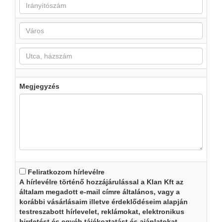
Megjegyzés
Feliratkozom hírlevélre
A hírlevélre történő hozzájárulással a Klan Kft az
általam megadott e-mail címre általános, vagy a
korábbi vásárlásaim illetve érdeklődéseim alapján
testreszabott hírlevelet, reklámokat, elektronikus
hirdetést és egyéb tájékoztatást és ajánlatokat