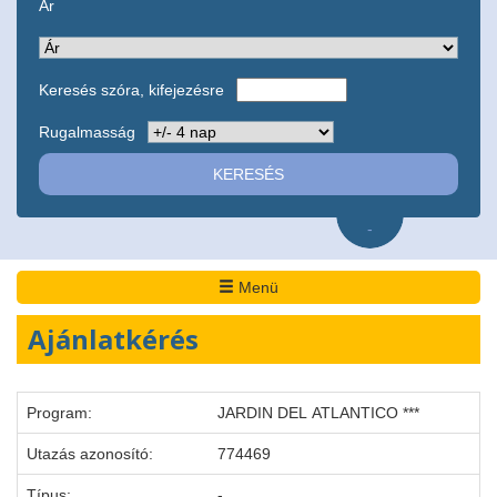
Ár
Keresés szóra, kifejezésre
Rugalmasság
-
Menü
Ajánlatkérés
Program:
JARDIN DEL ATLANTICO ***
Utazás azonosító:
774469
Típus:
-