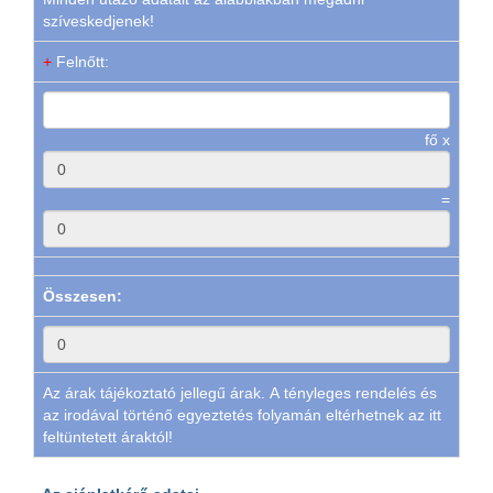
szíveskedjenek!
+
Felnőtt:
fő x
=
Összesen:
Az árak tájékoztató jellegű árak. A tényleges rendelés és
az irodával történő egyeztetés folyamán eltérhetnek az itt
feltüntetett áraktól!