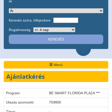
Ár
Keresés szóra, kifejezésre
Rugalmasság
-
Menü
Ajánlatkérés
Program:
BE SMART FLORIDA PLAZA ***
Utazás azonosító:
759806
Típus:
-