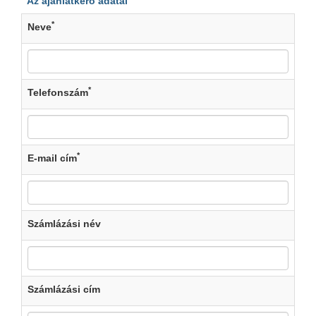
Az ajánlatkérő adatai
*
Neve
*
Telefonszám
*
E-mail cím
Számlázási név
Számlázási cím