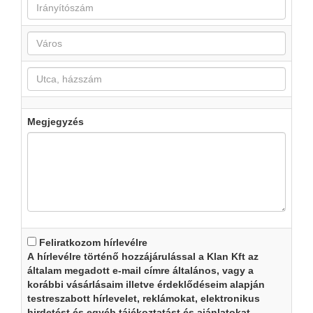
Megjegyzés
Feliratkozom hírlevélre
A hírlevélre történő hozzájárulással a Klan Kft az
általam megadott e-mail címre általános, vagy a
korábbi vásárlásaim illetve érdeklődéseim alapján
testreszabott hírlevelet, reklámokat, elektronikus
hirdetést és egyéb tájékoztatást és ajánlatokat