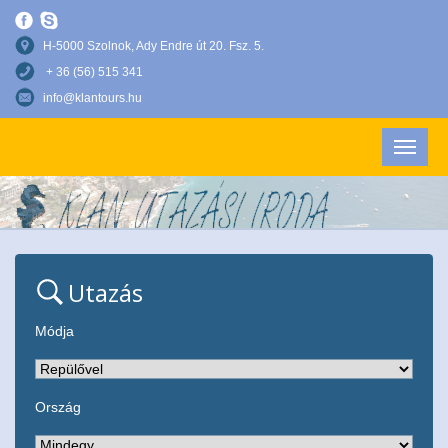
H-5000 Szolnok, Ady Endre út 20. Fsz. 5.
+ 36 (56) 515 341
info@klantours.hu
Utazás
Módja
Ország