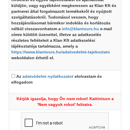
küldjön, vagy egyébként megkeressen az Klan Kft és
partnerei által forgalmazott termékekről és nyújtott
szolgáltatásokról. Tudomásul veszem, hogy
hozzájárulásomat bármikor indoklás és korlátozás
nélkül visszavonhatom a
info@klantours.hu
e-mail
címre küldött üzenettel, illetve az adatkezelés
részletes feltételeit a Klan Kft adatkezelési
tájékoztatója tartalmazza, amely a
https://www.klantours.hu/adatvedelmi-tajekoztato
weboldalon érhető el.
Az
adatvédelmi nyilatkozatot
elolvastam és
elfogadom
Kérjük igazolja, hogy Ön nem robot! Kattintson a
'Nem vagyok robot' feliratra.