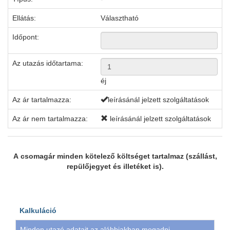
Ellátás:
Választható
Időpont:
Az utazás időtartama:
éj
Az ár tartalmazza:
leírásánál jelzett szolgáltatások
Az ár nem tartalmazza:
leírásánál jelzett szolgáltatások
A csomagár minden kötelező költséget tartalmaz (szállást,
repülőjegyet és illetéket is).
Kalkuláció
Minden utazó adatait az alábbiakban megadni