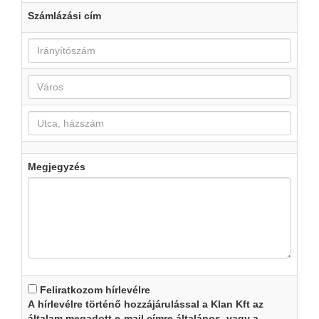
Számlázási cím
Megjegyzés
Feliratkozom hírlevélre
A hírlevélre történő hozzájárulással a Klan Kft az
általam megadott e-mail címre általános, vagy a