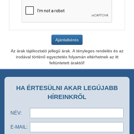
Az árak tájékoztató jellegű árak. A tényleges rendelés és az
irodával történő egyeztetés folyamán eltérhetnek az itt
feltüntetett áraktól!
HA ÉRTESÜLNI AKAR LEGÚJABB
HÍREINKRŐL
NÉV:
E-MAIL: