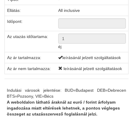
Ellátás:
All inclusive
Időpont:
Az utazás időtartama:
éj
Az ár tartalmazza:
leírásánál jelzett szolgáltatások
Az ár nem tartalmazza:
leírásánál jelzett szolgáltatások
Indulási városok jelentése: BUD=Budapest DEB=Debrecen
BTS=Pozsony, VIE=Bécs
A weboldalon látható áraknál az euró / forint árfolyam
ingadozása miatt eltérések lehetnek, a pontos végleges
összeget az utazásszervező foglalásnál jelzi.