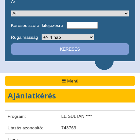
Ár
Keresés szóra, kifejezésre
Rugalmasság
-
Menü
Ajánlatkérés
Program:
LE SULTAN ****
Utazás azonosító:
743769
Típus:
-