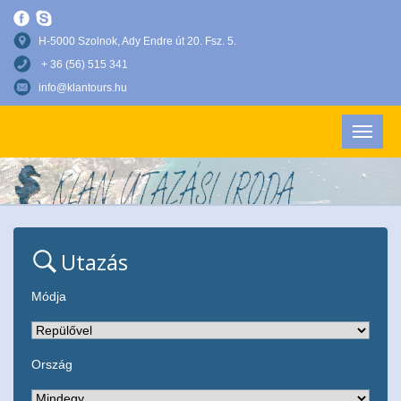
H-5000 Szolnok, Ady Endre út 20. Fsz. 5.
+ 36 (56) 515 341
info@klantours.hu
Utazás
Módja
Ország