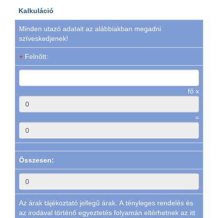
Kalkuláció
Minden utazó adatait az alábbiakban megadni
szíveskedjenek!
+
Felnőtt:
fő x
=
Összesen:
Az árak tájékoztató jellegű árak. A tényleges rendelés és
az irodával történő egyeztetés folyamán eltérhetnek az itt