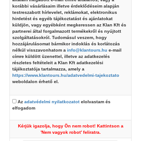
korábbi vásárlásaim illetve érdeklődéseim alapján
testreszabott hírlevelet, reklámokat, elektronikus
hirdetést és egyéb tájékoztatást és ajánlatokat
küldjön, vagy egyébként megkeressen az Klan Kft és
partnerei által forgalmazott termékekről és nyújtott
szolgáltatásokról. Tudomásul veszem, hogy
hozzájárulásomat bármikor indoklás és korlátozás
nélkül visszavonhatom a
info@klantours.hu
e-mail
címre küldött üzenettel, illetve az adatkezelés
részletes feltételeit a Klan Kft adatkezelési
tájékoztatója tartalmazza, amely a
https://www.klantours.hu/adatvedelmi-tajekoztato
weboldalon érhető el.
Az
adatvédelmi nyilatkozatot
elolvastam és
elfogadom
Kérjük igazolja, hogy Ön nem robot! Kattintson a
'Nem vagyok robot' feliratra.