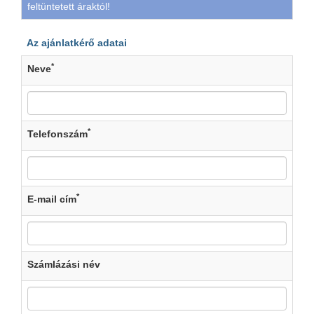
feltüntetett áraktól!
Az ajánlatkérő adatai
*
Neve
*
Telefonszám
*
E-mail cím
Számlázási név