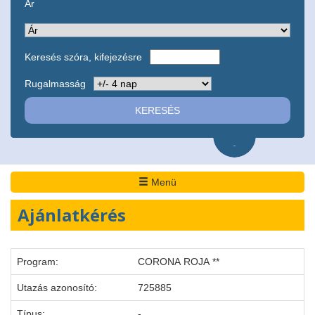
Ár
Keresés szóra, kifejezésre
Rugalmasság
-
Menü
Ajánlatkérés
Program:
CORONA ROJA **
Utazás azonosító:
725885
Típus:
-