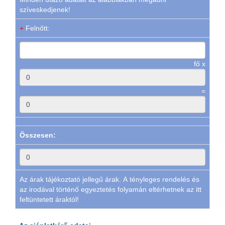
szíveskedjenek!
+
Felnőtt:
fő x
=
Összesen:
Az árak tájékoztató jellegű árak. A tényleges rendelés és
az irodával történő egyeztetés folyamán eltérhetnek az itt
feltüntetett áraktól!