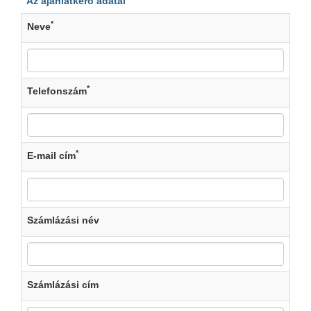
Az ajánlatkérő adatai
*
Neve
*
Telefonszám
*
E-mail cím
Számlázási név
Számlázási cím