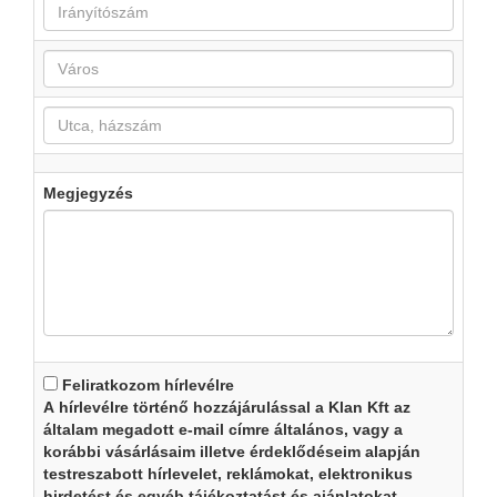
Megjegyzés
Feliratkozom hírlevélre
A hírlevélre történő hozzájárulással a Klan Kft az
általam megadott e-mail címre általános, vagy a
korábbi vásárlásaim illetve érdeklődéseim alapján
testreszabott hírlevelet, reklámokat, elektronikus
hirdetést és egyéb tájékoztatást és ajánlatokat