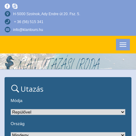
H-5000 Szolnok, Ady Endre út 20. Fsz. 5.
+ 36 (56) 515 341
info@klantours.hu
Utazás
Módja
Ország