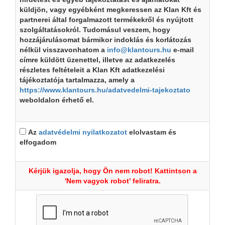
küldjön, vagy egyébként megkeressen az Klan Kft és
partnerei által forgalmazott termékekről és nyújtott
szolgáltatásokról. Tudomásul veszem, hogy
hozzájárulásomat bármikor indoklás és korlátozás
nélkül visszavonhatom a
info@klantours.hu
e-mail
címre küldött üzenettel, illetve az adatkezelés
részletes feltételeit a Klan Kft adatkezelési
tájékoztatója tartalmazza, amely a
https://www.klantours.hu/adatvedelmi-tajekoztato
weboldalon érhető el.
Az
adatvédelmi nyilatkozatot
elolvastam és
elfogadom
Kérjük igazolja, hogy Ön nem robot! Kattintson a
'Nem vagyok robot' feliratra.