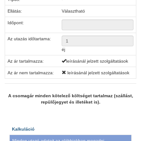
Ellátás:
Választható
Időpont:
Az utazás időtartama:
éj
Az ár tartalmazza:
leírásánál jelzett szolgáltatások
Az ár nem tartalmazza:
leírásánál jelzett szolgáltatások
A csomagár minden kötelező költséget tartalmaz (szállást,
repülőjegyet és illetéket is).
Kalkuláció
Minden utazó adatait az alábbiakban megadni