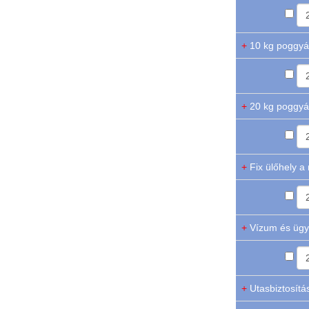
+
10 kg poggyá
+
20 kg poggyá
+
Fix ülőhely a
+
Vízum és ügyi
+