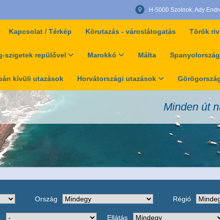
H-5000 Szolnok, Ady Endre 
Kapcsolat / Térkép
Körutazás - városlátogatás
Török riv
-szigetek repülővel
Marokkó
Málta
Spanyolország
án kívüli utazások
Horvátországi utazások
Görögország
Minden út n
Ország
Régió
a
Ellátás