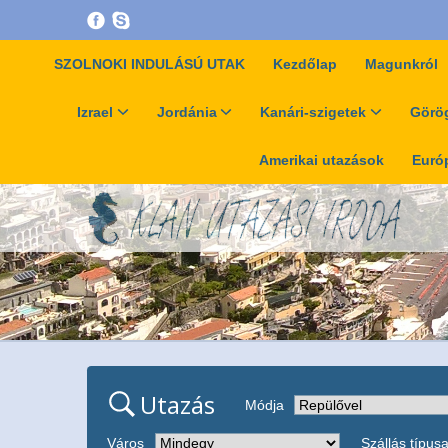
SZOLNOKI INDULÁSÚ UTAK
Kezdőlap
Magunkról
Izrael
Jordánia
Kanári-szigetek
Görög
Amerikai utazások
Európ
Utazás
Módja
Város
Szállás típus