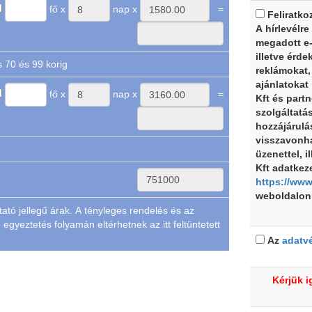
fő x
nap x
Feliratko
A hírlevélre
megadott e-
illetve érde
Utasbiztosítás 70 és 99 korig
reklámokat,
ajánlatokat
fő x
nap x
Kft és partn
szolgáltatá
hozzájárulá
visszavonh
üzenettel, i
Kft adatkeze
https://www
weboldalon 
tató jellegű árak. A tényleges rendelés és az
 egyeztetés folyamán eltérhetnek az itt feltüntetett
Az
adatvé
Kérjük i