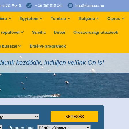
út 20. Fsz. 5.
+ 36 (56) 515 341
info@klantours.hu
iéra
Egyiptom
Tunézia
Bulgária
Ciprus
 repülővel
Szicília
Dubai
Oroszországi utazások
 busszal
Erdélyi-programok
álunk kezdődik, induljon velünk Ön is!
Program típus