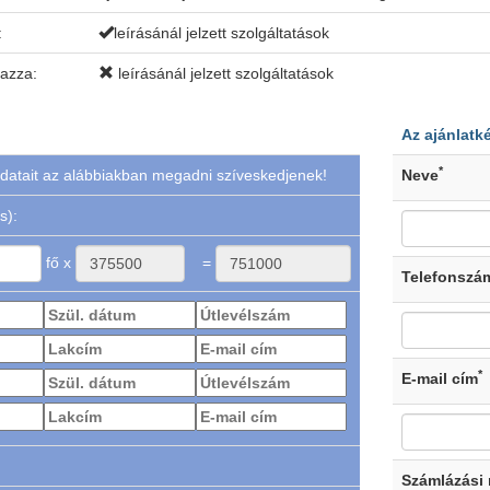
:
leírásánál jelzett szolgáltatások
mazza:
leírásánál jelzett szolgáltatások
Az ajánlatk
*
datait az alábbiakban megadni szíveskedjenek!
Neve
s):
fő x
=
Telefonszá
*
E-mail cím
Számlázási