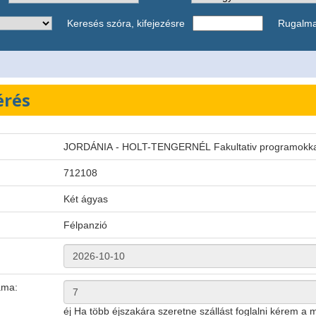
Keresés szóra, kifejezésre
Rugalm
érés
JORDÁNIA - HOLT-TENGERNÉL Fakultativ programokka
:
712108
Két ágyas
Félpanzió
ama:
éj
Ha több éjszakára szeretne szállást foglalni kérem a 