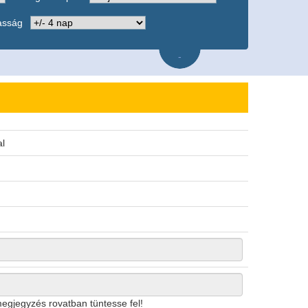
asság
-
l
megjegyzés rovatban tüntesse fel!