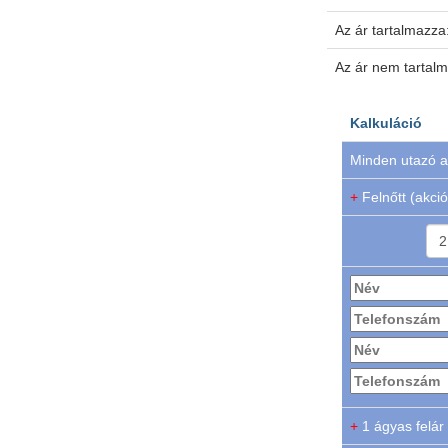
Az ár tartalmazza
Az ár nem tartal
Kalkuláció
Minden utazó a
+
Felnőtt (akció
+
1 ágyas felár