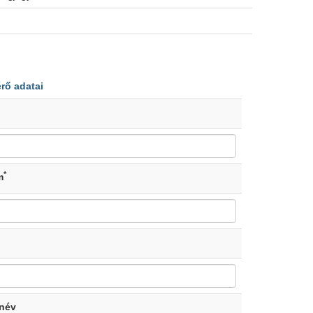
érő adatai
*
m
 név