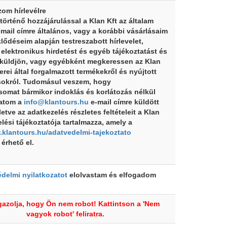
zom hírlevélre
 történő hozzájárulással a Klan Kft az általam
mail címre általános, vagy a korábbi vásárlásaim
klődéseim alapján testreszabott hírlevelet,
 elektronikus hirdetést és egyéb tájékoztatást és
 küldjön, vagy egyébként megkeressen az Klan
erei által forgalmazott termékekről és nyújtott
sokról. Tudomásul veszem, hogy
somat bármikor indoklás és korlátozás nélkül
atom a
info@klantours.hu
e-mail címre küldött
lletve az adatkezelés részletes feltételeit a Klan
lési tájékoztatója tartalmazza, amely a
.klantours.hu/adatvedelmi-tajekoztato
érhető el.
delmi nyilatkozatot
elolvastam és elfogadom
gazolja, hogy Ön nem robot! Kattintson a 'Nem
vagyok robot' feliratra.