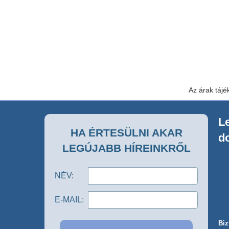
Az árak tájé
Le
HA ÉRTESÜLNI AKAR
d
LEGÚJABB HÍREINKRŐL
NÉV:
E-MAIL:
Biz