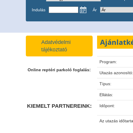
Indulás
Ár
Ajánlatk
Adatvédelmi
tájékoztató
Program:
Online reptéri parkoló foglalás:
Utazás azonosító
Típus:
Ellátás:
KIEMELT PARTNEREINK:
Időpont:
Az utazás időtart