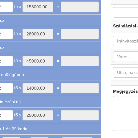
fő x
=
sz
Számlázási 
fő x
=
sz
fő x
=
 repülőgépen
fő x
=
Megjegyzés
ntézési díj
fő x
=
Utasbiztosítás 1 és 69 korig