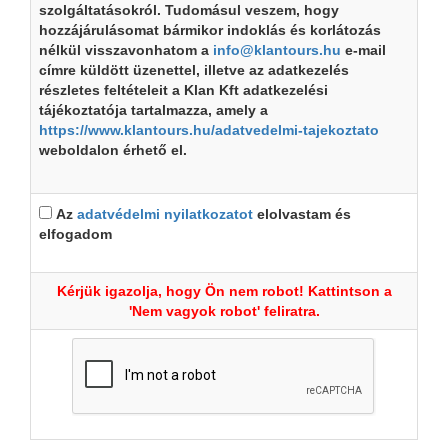
szolgáltatásokról. Tudomásul veszem, hogy
hozzájárulásomat bármikor indoklás és korlátozás
nélkül visszavonhatom a
info@klantours.hu
e-mail
címre küldött üzenettel, illetve az adatkezelés
részletes feltételeit a Klan Kft adatkezelési
tájékoztatója tartalmazza, amely a
https://www.klantours.hu/adatvedelmi-tajekoztato
weboldalon érhető el.
Az
adatvédelmi nyilatkozatot
elolvastam és
elfogadom
Kérjük igazolja, hogy Ön nem robot! Kattintson a
'Nem vagyok robot' feliratra.