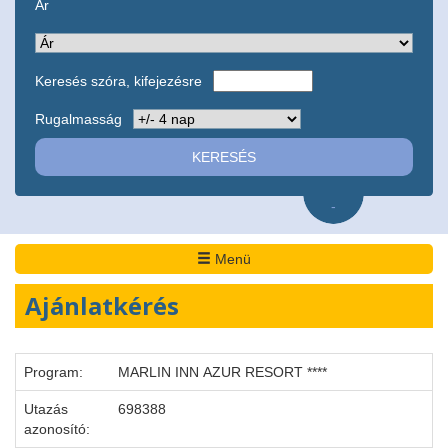
Ár
Keresés szóra, kifejezésre
Rugalmasság
-
Menü
Ajánlatkérés
Program:
MARLIN INN AZUR RESORT ****
Utazás
698388
azonosító: