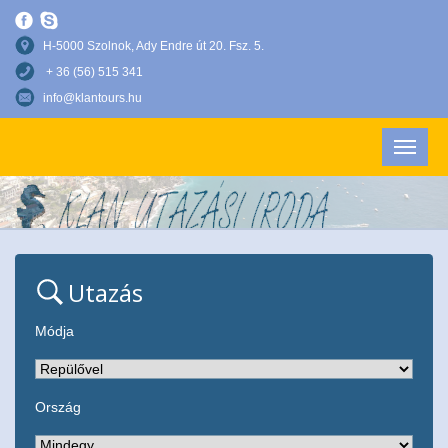
H-5000 Szolnok, Ady Endre út 20. Fsz. 5.
+ 36 (56) 515 341
info@klantours.hu
Utazás
Módja
Ország