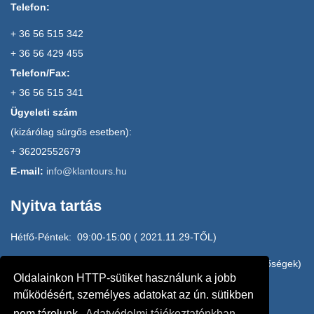
Telefon:
+ 36 56 515 342
+ 36 56 429 455
Telefon/Fax:
+ 36 56 515 341
Ügyeleti szám
(kizárólag sürgős esetben):
+ 36202552679
E-mail:
info@klantours.hu
Nyitva tartás
Hétfő-Péntek: 09:00-15:00 ( 2021.11.29-TŐL)
H-P: 15:00-17:00 HOME OFFICE (e-mail, mobilos elérhetőségek)
Oldalainkon HTTP-sütiket használunk a jobb
20/2552679, 20/3145010, 20/4942610
működésért, személyes adatokat az ún. sütikben
nem tárolunk.
Adatvédelmi tájékoztatónkban