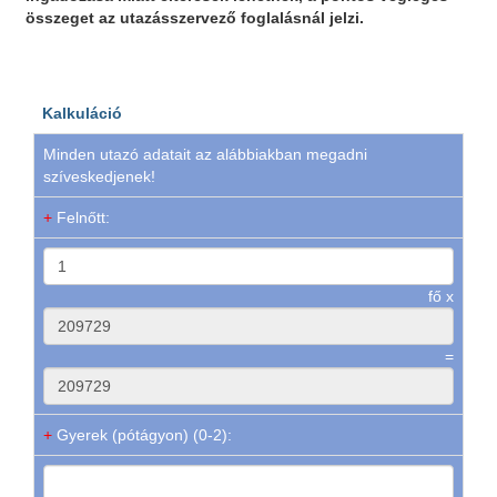
összeget az utazásszervező foglalásnál jelzi.
Kalkuláció
Minden utazó adatait az alábbiakban megadni
szíveskedjenek!
+
Felnőtt:
fő x
=
+
Gyerek (pótágyon) (0-2):