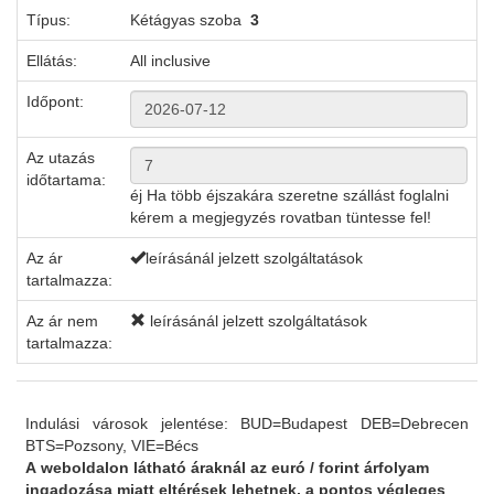
Típus:
Kétágyas szoba
3
Ellátás:
All inclusive
Időpont:
Az utazás
időtartama:
éj
Ha több éjszakára szeretne szállást foglalni
kérem a megjegyzés rovatban tüntesse fel!
Az ár
leírásánál jelzett szolgáltatások
tartalmazza:
Az ár nem
leírásánál jelzett szolgáltatások
tartalmazza:
Indulási városok jelentése: BUD=Budapest DEB=Debrecen
BTS=Pozsony, VIE=Bécs
A weboldalon látható áraknál az euró / forint árfolyam
ingadozása miatt eltérések lehetnek, a pontos végleges