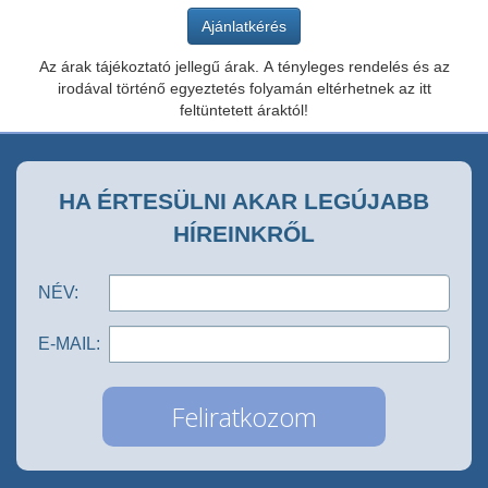
Az árak tájékoztató jellegű árak. A tényleges rendelés és az
irodával történő egyeztetés folyamán eltérhetnek az itt
feltüntetett áraktól!
HA ÉRTESÜLNI AKAR LEGÚJABB
HÍREINKRŐL
NÉV:
E-MAIL: