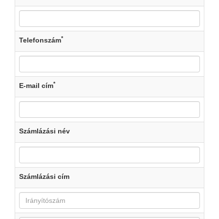
*
Telefonszám
*
E-mail cím
Számlázási név
Számlázási cím