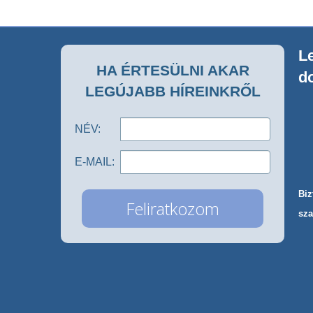
Le
HA ÉRTESÜLNI AKAR
d
LEGÚJABB HÍREINKRŐL
NÉV:
E-MAIL:
Biz
sza