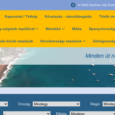
H-5000 Szolnok, Ady Endre 
Kapcsolat / Térkép
Körutazás - városlátogatás
Török riv
-szigetek repülővel
Marokkó
Málta
Spanyolország
án kívüli utazások
Horvátországi utazások
Görögország
Minden út n
Ország
Régió
a
Ellátás