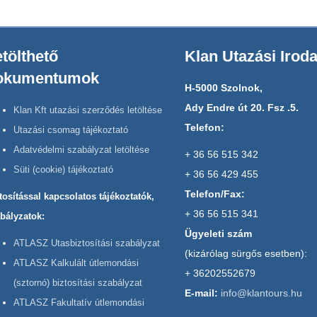
tölthető
Klan Utazási Irod
okumentumok
H-5000 Szolnok,
Ady Endre út 20. Fsz .5.
Klan Kft utazási szerződés letöltése
Telefon:
Utazási csomag tájékoztató
Adatvédelmi szabályzat letöltése
+ 36 56 515 342
Süti (cookie) tájékoztató
+ 36 56 429 455
Telefon/Fax:
tosítással kapcsolatos tájékoztatók,
+ 36 56 515 341
bályzatok:
Ügyeleti szám
ATLASZ Utasbiztosítási szabályzat
(kizárólag sürgős esetben):
ATLASZ Kalkulált útlemondási
+ 36202552679
(sztornó) biztosítási szabályzat
E-mail:
info@klantours.hu
ATLASZ Fakultatív útlemondási