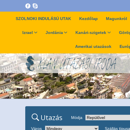
SZOLNOKI INDULÁSÚ UTAK
Kezdőlap
Magunkról
Izrael
Jordánia
Kanári-szigetek
Görög
Amerikai utazások
Európ
Utazás
Módja
Város
Szállás típus