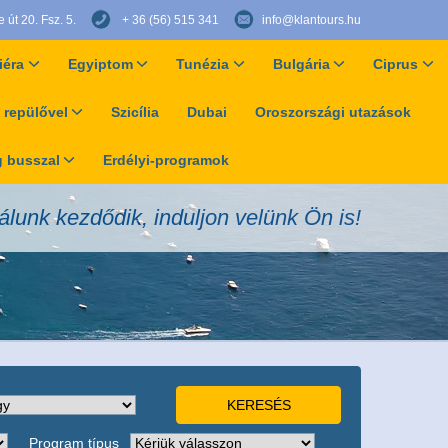
út 20. Fsz. 5.
+ 36 (56) 515 341
info@klantours.hu
iéra
Egyiptom
Tunézia
Bulgária
Ciprus
 repülővel
Szicília
Dubai
Oroszországi utazások
 busszal
Erdélyi-programok
álunk kezdődik, induljon velünk Ön is!
Program típus