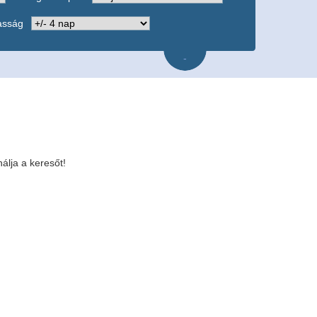
asság
-
álja a keresőt!