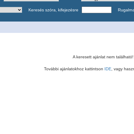
Keresés szóra, kifejezésre
Rugalm
A keresett ajánlat nem található!
További ajánlatokhoz kattintson
IDE
, vagy haszn