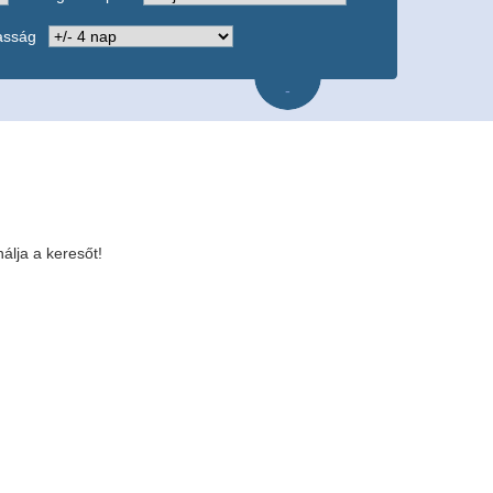
asság
-
álja a keresőt!