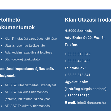
tölthető
Klan Utazási Irod
okumentumok
H-5000 Szolnok,
Ady Endre út 20. Fsz .5.
Klan Kft utazási szerződés letöltése
Telefon:
Utazási csomag tájékoztató
Adatvédelmi szabályzat letöltése
+ 36 56 515 342
Süti (cookie) tájékoztató
+ 36 56 429 455
Telefon/Fax:
tosítással kapcsolatos tájékoztatók,
+ 36 56 515 341
bályzatok:
Ügyeleti szám
ATLASZ Utasbiztosítási szabályzat
(kizárólag sürgős esetben):
ATLASZ Kalkulált útlemondási
+ 36202552679
(sztornó) biztosítási szabályzat
E-mail:
info@klantours.hu
ATLASZ Fakultatív útlemondási