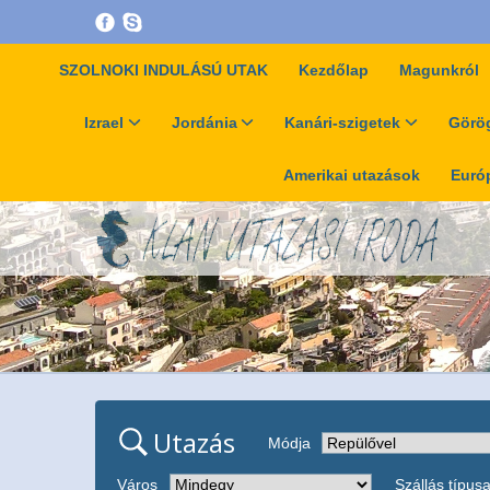
SZOLNOKI INDULÁSÚ UTAK
Kezdőlap
Magunkról
Izrael
Jordánia
Kanári-szigetek
Görög
Amerikai utazások
Európ
Utazás
Módja
Város
Szállás típus