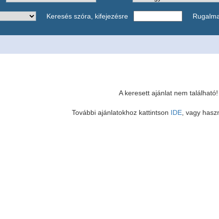
Keresés szóra, kifejezésre
Rugalm
A keresett ajánlat nem található!
További ajánlatokhoz kattintson
IDE
, vagy haszn