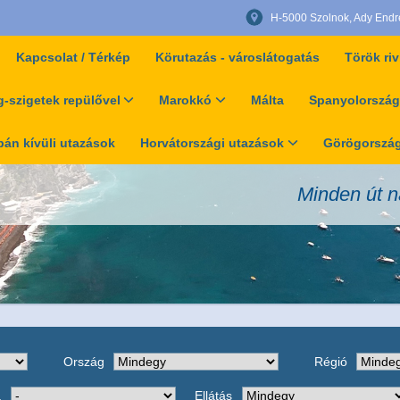
H-5000 Szolnok, Ady Endre 
Kapcsolat / Térkép
Körutazás - városlátogatás
Török riv
-szigetek repülővel
Marokkó
Málta
Spanyolország
án kívüli utazások
Horvátországi utazások
Görögország
Minden út n
Ország
Régió
a
Ellátás