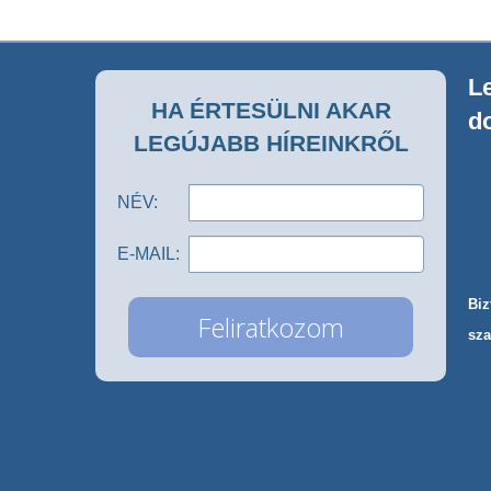
Le
HA ÉRTESÜLNI AKAR
d
LEGÚJABB HÍREINKRŐL
NÉV:
E-MAIL:
Biz
sza