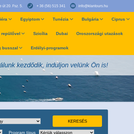
út 20. Fsz. 5.
+ 36 (56) 515 341
info@klantours.hu
iéra
Egyiptom
Tunézia
Bulgária
Ciprus
 repülővel
Szicília
Dubai
Oroszországi utazások
 busszal
Erdélyi-programok
álunk kezdődik, induljon velünk Ön is!
Program típus