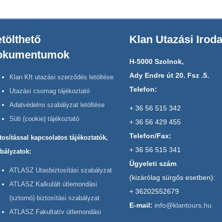
tölthető
Klan Utazási Irod
okumentumok
H-5000 Szolnok,
Ady Endre út 20. Fsz .5.
Klan Kft utazási szerződés letöltése
Telefon:
Utazási csomag tájékoztató
Adatvédelmi szabályzat letöltése
+ 36 56 515 342
Süti (cookie) tájékoztató
+ 36 56 429 455
Telefon/Fax:
tosítással kapcsolatos tájékoztatók,
+ 36 56 515 341
bályzatok:
Ügyeleti szám
ATLASZ Utasbiztosítási szabályzat
(kizárólag sürgős esetben):
ATLASZ Kalkulált útlemondási
+ 36202552679
(sztornó) biztosítási szabályzat
E-mail:
info@klantours.hu
ATLASZ Fakultatív útlemondási