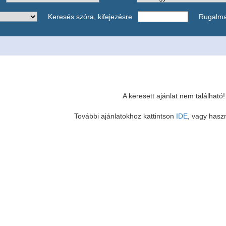
Keresés szóra, kifejezésre
Rugalm
A keresett ajánlat nem található!
További ajánlatokhoz kattintson
IDE
, vagy haszn