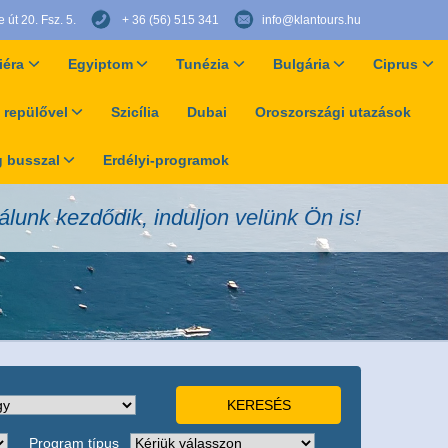
út 20. Fsz. 5.
+ 36 (56) 515 341
info@klantours.hu
iéra
Egyiptom
Tunézia
Bulgária
Ciprus
 repülővel
Szicília
Dubai
Oroszországi utazások
 busszal
Erdélyi-programok
álunk kezdődik, induljon velünk Ön is!
Program típus