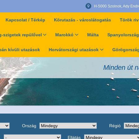
H-5000 Szolnok, Ady Endre 
Kapcsolat / Térkép
Körutazás - városlátogatás
Török riv
-szigetek repülővel
Marokkó
Málta
Spanyolország
án kívüli utazások
Horvátországi utazások
Görögország
Minden út n
Ország
Régió
a
Ellátás