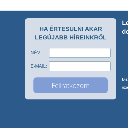
Le
HA ÉRTESÜLNI AKAR
d
LEGÚJABB HÍREINKRŐL
NÉV:
E-MAIL:
Biz
sza