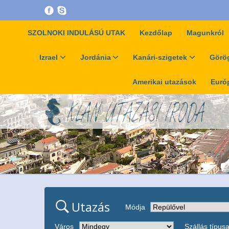
SZOLNOKI INDULÁSÚ UTAK
Kezdőlap
Magunkról
Izrael
Jordánia
Kanári-szigetek
Görög
Amerikai utazások
Európ
Utazás
Módja
Város
Szállás típus