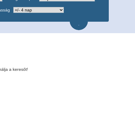
asság
-
álja a keresőt!