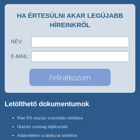
HA ÉRTESÜLNI AKAR LEGÚJABB
HÍREINKRŐL
NÉV:
E-MAIL:
Letölthető dokumentumok
Klan Kft utazási szerződés letöltése
Utazási csomag tájékoztató
Adatvédelmi szabályzat letöltése