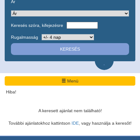
Ár
Keresés szóra, kifejezésre
Rugalmasság
-
Menü
Hiba!
A keresett ajánlat nem található!
További ajánlatokhoz kattintson
IDE
, vagy használja a keresőt!