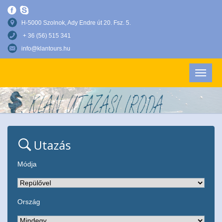
H-5000 Szolnok, Ady Endre út 20. Fsz. 5.
+ 36 (56) 515 341
info@klantours.hu
Utazás
Módja
Ország