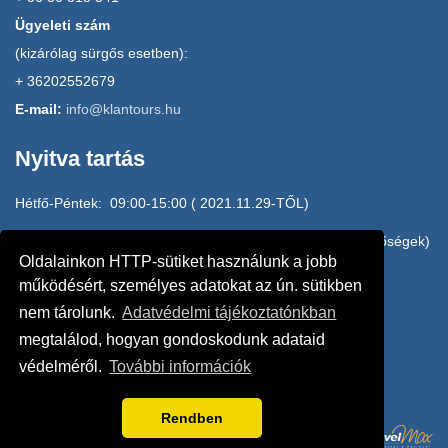
Ügyeleti szám
(kizárólag sürgős esetben):
+ 36202552679
E-mail:
info@klantours.hu
Nyitva tartás
Hétfő-Péntek: 09:00-15:00 ( 2021.11.29-TŐL)
H-P: 15:00-17:00 HOME OFFICE (e-mail, mobilos elérhetőségek)
Oldalainkon HTTP-sütiket használunk a jobb
20/2552679, 20/3145010, 20/4942610
működésért, személyes adatokat az ún. sütikben
nem tárolunk.
Adatvédelmi tájékoztatónkban
Szombat: ZÁRVA
megtalálod, hogyan gondoskodunk adataid
védelméről.
További információk
Vasárnap: ZÁRVA
Rendben
POWERED BY: