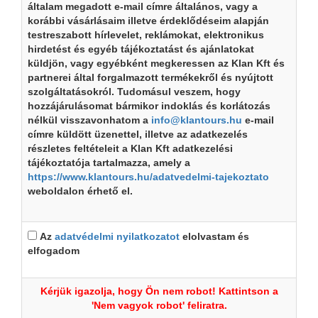
általam megadott e-mail címre általános, vagy a
korábbi vásárlásaim illetve érdeklődéseim alapján
testreszabott hírlevelet, reklámokat, elektronikus
hirdetést és egyéb tájékoztatást és ajánlatokat
küldjön, vagy egyébként megkeressen az Klan Kft és
partnerei által forgalmazott termékekről és nyújtott
szolgáltatásokról. Tudomásul veszem, hogy
hozzájárulásomat bármikor indoklás és korlátozás
nélkül visszavonhatom a
info@klantours.hu
e-mail
címre küldött üzenettel, illetve az adatkezelés
részletes feltételeit a Klan Kft adatkezelési
tájékoztatója tartalmazza, amely a
https://www.klantours.hu/adatvedelmi-tajekoztato
weboldalon érhető el.
Az
adatvédelmi nyilatkozatot
elolvastam és
elfogadom
Kérjük igazolja, hogy Ön nem robot! Kattintson a
'Nem vagyok robot' feliratra.