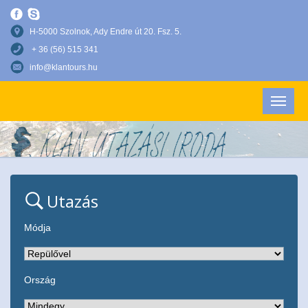
H-5000 Szolnok, Ady Endre út 20. Fsz. 5.
+ 36 (56) 515 341
info@klantours.hu
Utazás
Módja
Ország