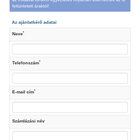
feltüntetett áraktól!
Az ajánlatkérő adatai
*
Neve
*
Telefonszám
*
E-mail cím
Számlázási név