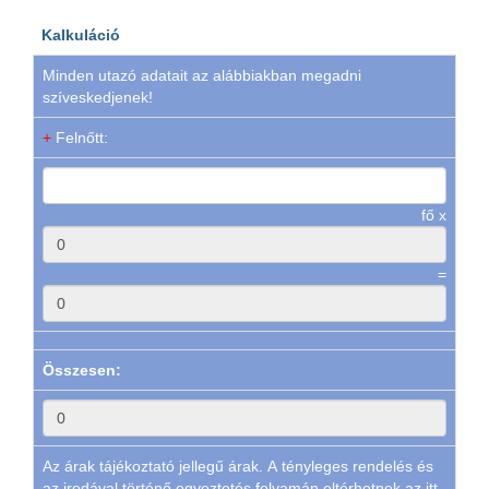
Kalkuláció
Minden utazó adatait az alábbiakban megadni
szíveskedjenek!
+
Felnőtt:
fő x
=
Összesen:
Az árak tájékoztató jellegű árak. A tényleges rendelés és
az irodával történő egyeztetés folyamán eltérhetnek az itt