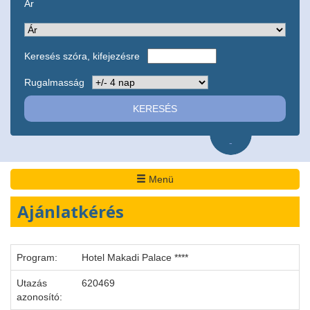
Ár
Keresés szóra, kifejezésre
Rugalmasság
-
Menü
Ajánlatkérés
Program:
Hotel Makadi Palace ****
Utazás
620469
azonosító: