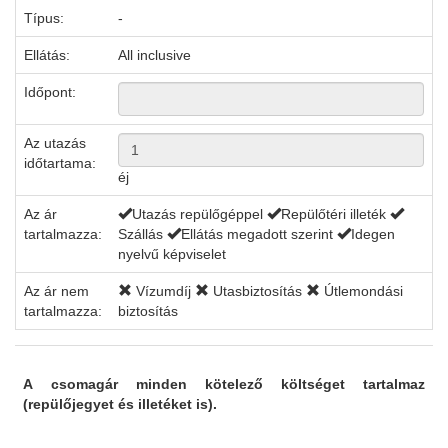
Típus:
-
Ellátás:
All inclusive
Időpont:
Az utazás
időtartama:
éj
Az ár
Utazás repülőgéppel
Repülőtéri illeték
tartalmazza:
Szállás
Ellátás megadott szerint
Idegen
nyelvű képviselet
Az ár nem
Vízumdíj
Utasbiztosítás
Útlemondási
tartalmazza:
biztosítás
A csomagár minden kötelező költséget tartalmaz
(repülőjegyet és illetéket is).