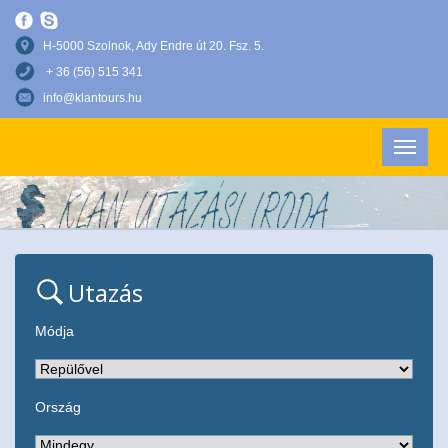
H-5000 Szolnok, Ady Endre út 20. Fsz. 5.
+ 36 (56) 515 341
info@klantours.hu
Utazás
Módja
Ország