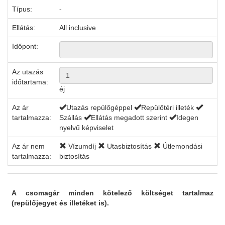
Típus:
-
Ellátás:
All inclusive
Időpont:
Az utazás
időtartama:
éj
Az ár
Utazás repülőgéppel
Repülőtéri illeték
tartalmazza:
Szállás
Ellátás megadott szerint
Idegen
nyelvű képviselet
Az ár nem
Vízumdíj
Utasbiztosítás
Útlemondási
tartalmazza:
biztosítás
A csomagár minden kötelező költséget tartalmaz
(repülőjegyet és illetéket is).