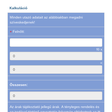
Kalkuláció
Minden utazó adatait az alábbiakban megadni
szíveskedjenek!
+
Felnőtt:
fő x
=
Összesen:
Az árak tájékoztató jellegű árak. A tényleges rendelés és
az irodával történő egyeztetés folyamán eltérhetnek az itt