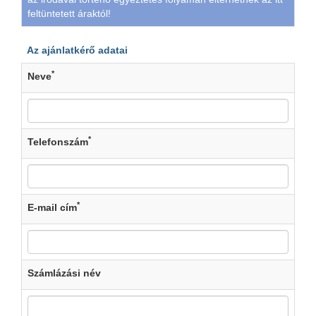
feltüntetett áraktól!
Az ajánlatkérő adatai
*
Neve
*
Telefonszám
*
E-mail cím
Számlázási név