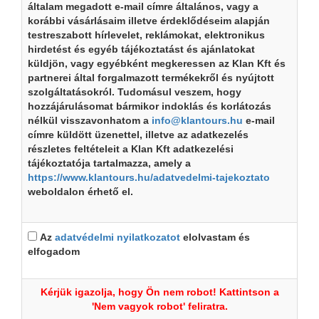
általam megadott e-mail címre általános, vagy a
korábbi vásárlásaim illetve érdeklődéseim alapján
testreszabott hírlevelet, reklámokat, elektronikus
hirdetést és egyéb tájékoztatást és ajánlatokat
küldjön, vagy egyébként megkeressen az Klan Kft és
partnerei által forgalmazott termékekről és nyújtott
szolgáltatásokról. Tudomásul veszem, hogy
hozzájárulásomat bármikor indoklás és korlátozás
nélkül visszavonhatom a
info@klantours.hu
e-mail
címre küldött üzenettel, illetve az adatkezelés
részletes feltételeit a Klan Kft adatkezelési
tájékoztatója tartalmazza, amely a
https://www.klantours.hu/adatvedelmi-tajekoztato
weboldalon érhető el.
Az
adatvédelmi nyilatkozatot
elolvastam és
elfogadom
Kérjük igazolja, hogy Ön nem robot! Kattintson a
'Nem vagyok robot' feliratra.