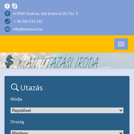
H-5000 Szolnok, Ady Endre út 20. Fsz. 5.
+ 36 (56) 515 341
info@klantours.hu
Utazás
Módja
Ország