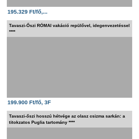
195.329 Ft/fő,...
Tavaszi-Őszi RÓMAI vakáció repülővel, idegenvezetéssel
****
199.900 Ft/fő, 3F
Tavaszi-őszi hosszú hétvége az olasz csizma sarkán: a
titokzatos Puglia tartomány ****