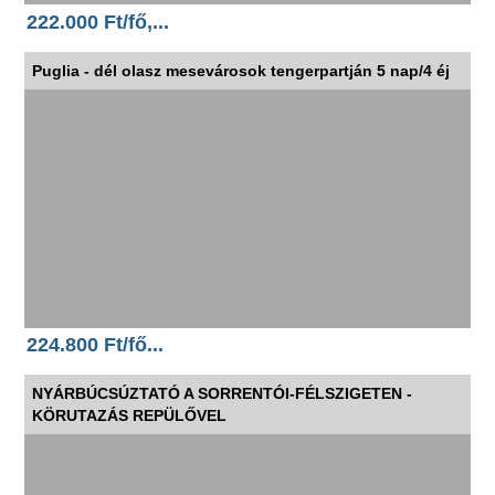
222.000 Ft/fő,...
Puglia - dél olasz mesevárosok tengerpartján 5 nap/4 éj
224.800 Ft/fő...
NYÁRBÚCSÚZTATÓ A SORRENTÓI-FÉLSZIGETEN -
KÖRUTAZÁS REPÜLŐVEL