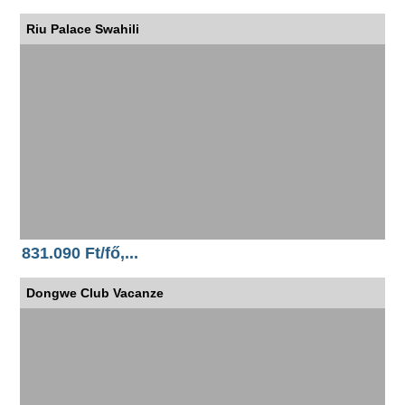
Riu Palace Swahili
831.090 Ft/fő,...
Dongwe Club Vacanze