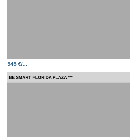
545 €/...
BE SMART FLORIDA PLAZA ***