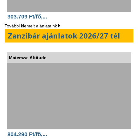
303.709 Ft/fő,...
További kiemelt ajánlataink
Zanzibár ajánlatok 2026/27 tél
Matemwe Attitude
804.290 Ft/fő,...