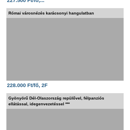
227.500 Ft/fő,...
Római városnézés karácsonyi hangulatban
228.000 Ft/fő, 2F
Gyönyörű Dél-Olaszország repülővel, félpanziós
ellátással, idegenvezetéssel ***