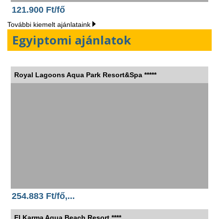
121.900 Ft/fő
További kiemelt ajánlataink
Egyiptomi ajánlatok
Royal Lagoons Aqua Park Resort&Spa *****
254.883 Ft/fő,...
El Karma Aqua Beach Resort ****