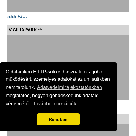
555 €/...
VIGILIA PARK ***
Oldalainkon HTTP-sütiket használunk a jobb
működésért, személyes adatokat az ún. sütikben
nem tárolunk.
Adatvédelmi tájékoztatónkban
megtalálod, hogyan gondoskodunk adataid
védelméről.
További információk
559 €/...
VIGILIA PARK ***
Rendben